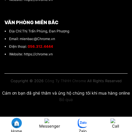
VĂN PHÒNG MIÊN BẮC
Địa Chỉ:Thị Trấn Phùng, Đan Phượng
Email: mienbac@Chrome.vn
Điện thoại:
056.312.4444
Website: https://chrome.vn
Copyright © 2026
Công Ty TNHH Chrome
All Rights Reserved
Cám ơn bạn đã ghé thăm và ủng hộ chúng tôi khi mua hàng online
Bỏ qua
Messenger
Call
Home
Zalo