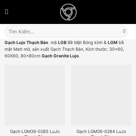
Skip
to
content
Tìm
kiếm:
Gạch Lujo Thạch Bàn
mã
LGB
Bề Mặt Bóng kính &
LGM
bề
mặt Matt mờ, sản xuất Gạch Thạch Bàn, Kích thước: 30×60,
60X60, 80x80cm
Gạch Granite Lujo
.
Gạch LGM36-0285 LuJo
Gạch LGM36-0284 LuJo