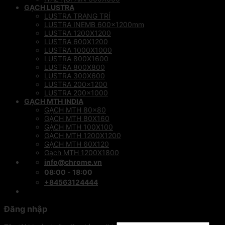
GẠCH LUSTRA
LUSTRA TRANG TRÍ
LUSTRA INEMB 600x1200mm
LUSTRA 1200X1200
LUSTRA 600X1200
LUSTRA 1000X1000
LUSTRA 800X1600
LUSTRA 800X800
LUSTRA 300X600
LUSTRA 200×1200
LUSTRA 200×1000
GẠCH MTH INDIA
GẠCH MTH 80×80
GẠCH MTH 80X160
GẠCH MTH 100X100
GẠCH MTH 1200X1200
GẠCH MTH 60X120
Gạch MTH 1200X1800
info@chrome.vn
08:00 - 18:00
+84563124444
Đăng nhập