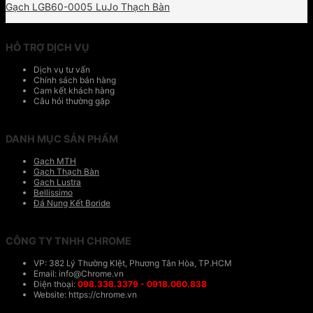
Gạch LGB60-0005 LuJo Thạch Bàn
HỖ TRỢ DỊCH VỤ
Dịch vụ tư vấn
Chính sách bán hàng
Cam kết khách hàng
Câu hỏi thường gặp
DANH MỤC SẢN PHẨM
Gạch MTH
Gạch Thạch Bàn
Gạch Lustra
Bellissimo
Đá Nung Kết Boride
CÔNG TY TNHH CHROME
VP: 382 Lý Thường KIệt, Phương Tân Hòa, TP.HCM
Email: info@Chrome.vn
Điện thoại:
098.338.3379 - 0918.060.838
Website: https://chrome.vn