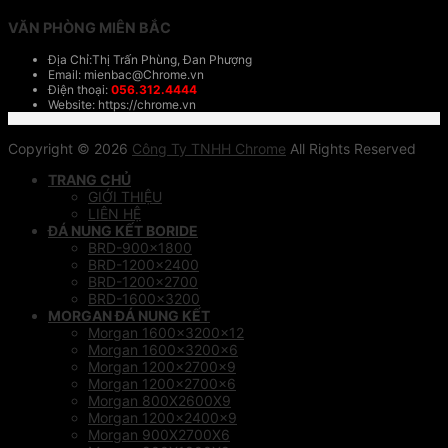
VĂN PHÒNG MIÊN BẮC
Địa Chỉ:Thị Trấn Phùng, Đan Phượng
Email: mienbac@Chrome.vn
Điện thoại:
056.312.4444
Website: https://chrome.vn
Copyright © 2026
Công Ty TNHH Chrome
All Rights Reserved
TRANG CHỦ
GIỚI THIỆU
LIÊN HỆ
ĐÁ NUNG KẾT BORIDE
BRD-900×1800
BRD-1200×2400
BRD-1200×2700
BRD-1600×3200
MORGAN ĐÁ NUNG KẾT
Morgan 1600x3200x12
Morgan 1600x3200x6
Morgan 1200x2700x9
Morgan 1200x2700x6
Morgan 800X2600X9
Morgan 1200x2400x9
Morgan 900X2700X6