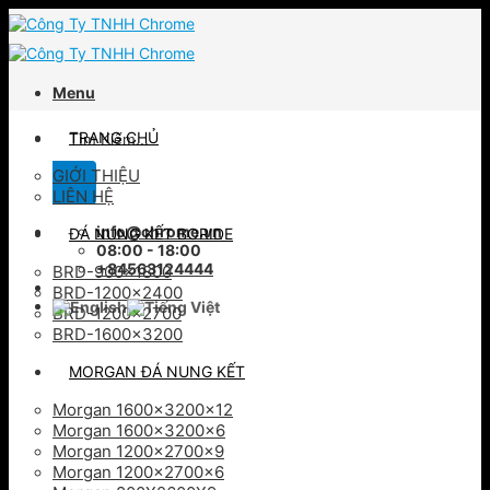
Skip
to
content
Menu
Tìm
TRANG CHỦ
kiếm:
GIỚI THIỆU
LIÊN HỆ
info@chrome.vn
ĐÁ NUNG KẾT BORIDE
08:00 - 18:00
+84563124444
BRD-900×1800
BRD-1200×2400
BRD-1200×2700
BRD-1600×3200
MORGAN ĐÁ NUNG KẾT
Morgan 1600x3200x12
Morgan 1600x3200x6
Morgan 1200x2700x9
Morgan 1200x2700x6