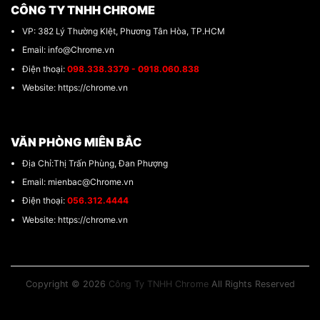
CÔNG TY TNHH CHROME
VP: 382 Lý Thường KIệt, Phương Tân Hòa, TP.HCM
Email: info@Chrome.vn
Điện thoại:
098.338.3379 - 0918.060.838
Website: https://chrome.vn
VĂN PHÒNG MIÊN BẮC
Địa Chỉ:Thị Trấn Phùng, Đan Phượng
Email: mienbac@Chrome.vn
Điện thoại:
056.312.4444
Website: https://chrome.vn
Copyright © 2026
Công Ty TNHH Chrome
All Rights Reserved