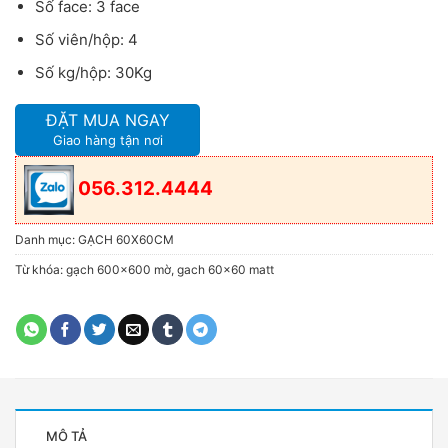
Số face: 3 face
Số viên/hộp: 4
Số kg/hộp: 30Kg
ĐẶT MUA NGAY
Giao hàng tận nơi
056.312.4444
Danh mục:
GẠCH 60X60CM
Từ khóa:
gạch 600x600 mờ
,
gach 60x60 matt
MÔ TẢ