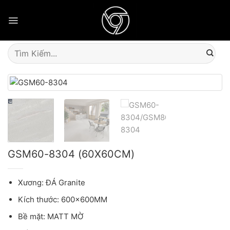
Skip
to
content
Tìm
kiếm:
GSM60-8304 (60X60CM)
Xương: ĐÁ Granite
Kích thước: 600x600MM
Bề mặt: MATT MỜ