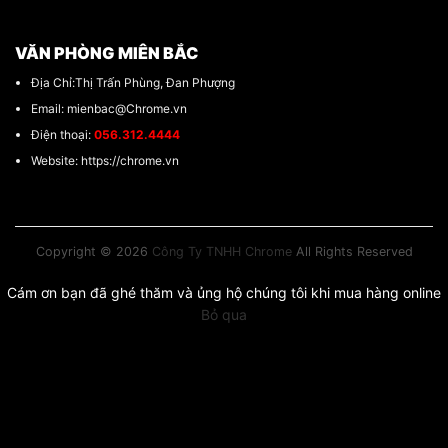
VĂN PHÒNG MIÊN BẮC
Địa Chỉ:Thị Trấn Phùng, Đan Phượng
Email: mienbac@Chrome.vn
Điện thoại:
056.312.4444
Website: https://chrome.vn
Copyright © 2026
Công Ty TNHH Chrome
All Rights Reserved
Cám ơn bạn đã ghé thăm và ủng hộ chúng tôi khi mua hàng online
Bỏ qua