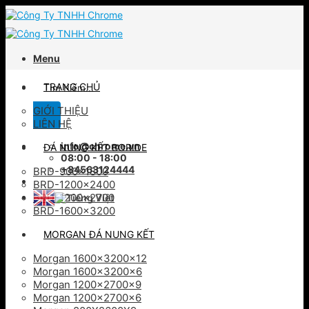
Skip
to
content
Menu
Tìm
TRANG CHỦ
kiếm:
GIỚI THIỆU
LIÊN HỆ
info@chrome.vn
ĐÁ NUNG KẾT BORIDE
08:00 - 18:00
+84563124444
BRD-900×1800
BRD-1200×2400
BRD-1200×2700
BRD-1600×3200
MORGAN ĐÁ NUNG KẾT
Morgan 1600x3200x12
Morgan 1600x3200x6
Morgan 1200x2700x9
Morgan 1200x2700x6