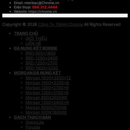
Email: mienbac@Chrome.vn
Điện thoại:
056.312.4444
Website: https://chrome.vn
Copyright © 2026
Công Ty TNHH Chrome
All Rights Reserved
TRANG CHỦ
GIỚI THIỆU
LIÊN HỆ
ĐÁ NUNG KẾT BORIDE
BRD-900×1800
BRD-1200×2400
BRD-1200×2700
BRD-1600×3200
MORGAN ĐÁ NUNG KẾT
Morgan 1600x3200x12
Morgan 1600x3200x6
Morgan 1200x2700x9
Morgan 1200x2700x6
Morgan 800X2600X9
Morgan 1200x2400x9
Morgan 900X2700X6
Morgan 900X1800X9
GẠCH THẠCH BÀN
GranyLite
Porugia