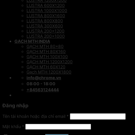
LUSTRA 1200X1200
LUSTRA 600X1200
LUSTRA 1000X1000
LUSTRA 800X1600
LUSTRA 800X800
LUSTRA 300X600
LUSTRA 200×1200
LUSTRA 200×1000
GẠCH MTH INDIA
GẠCH MTH 80×80
GẠCH MTH 80X160
GẠCH MTH 100X100
GẠCH MTH 1200X1200
GẠCH MTH 60X120
Gạch MTH 1200X1800
info@chrome.vn
08:00 - 18:00
+84563124444
Đăng nhập
Tên tài khoản hoặc địa chỉ email
*
Mật khẩu
*