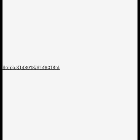
SoToo ST48018/ST48018h1