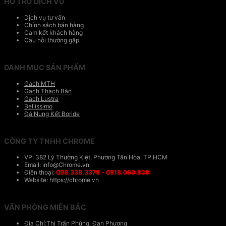
HỖ TRỢ DỊCH VỤ
Dịch vụ tư vấn
Chính sách bán hàng
Cam kết khách hàng
Câu hỏi thường gặp
DANH MỤC SẢN PHẨM
Gạch MTH
Gạch Thạch Bàn
Gạch Lustra
Bellissimo
Đá Nung Kết Boride
CÔNG TY TNHH CHROME
VP: 382 Lý Thường KIệt, Phương Tân Hòa, TP.HCM
Email: info@Chrome.vn
Điện thoại:
098.338.3379 - 0918.060.838
Website: https://chrome.vn
VĂN PHÒNG MIÊN BẮC
Địa Chỉ:Thị Trấn Phùng, Đan Phượng