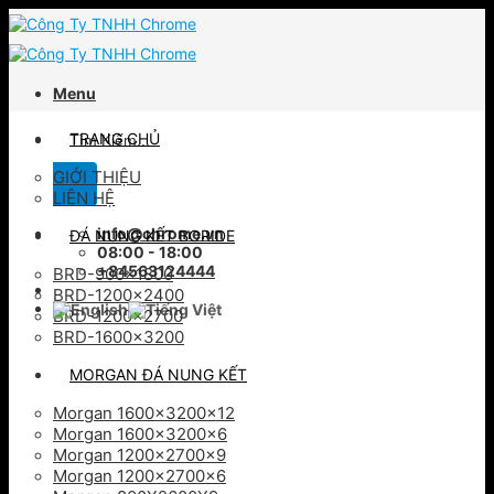
Skip
to
content
Menu
Tìm
TRANG CHỦ
kiếm:
GIỚI THIỆU
LIÊN HỆ
info@chrome.vn
ĐÁ NUNG KẾT BORIDE
08:00 - 18:00
+84563124444
BRD-900×1800
BRD-1200×2400
BRD-1200×2700
BRD-1600×3200
MORGAN ĐÁ NUNG KẾT
Morgan 1600x3200x12
Morgan 1600x3200x6
Morgan 1200x2700x9
Morgan 1200x2700x6