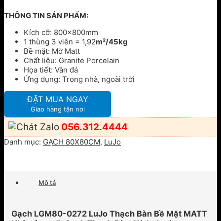
THÔNG TIN SẢN PHẨM:
Kích cỡ: 800x800mm
1 thùng 3 viên = 1,92
m²/45kg
Bề mặt: Mờ Matt
Chất liệu: Granite Porcelain
Họa tiết: Vân đá
Ứng dụng: Trong nhà, ngoài trời
ĐẶT MUA NGAY
Giao hàng tận nơi
056.312.4444
Danh mục:
GẠCH 80X80CM
,
LuJo
Mô tả
Gạch LGM80-0272 LuJo Thạch Bàn Bề Mặt MATT