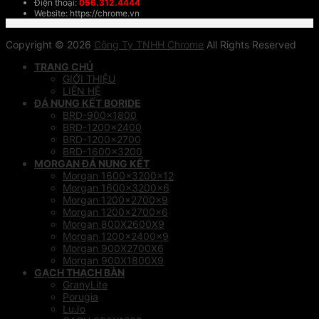
Điện thoại:
056.312.4444
Website: https://chrome.vn
Copyright © 2026
Công Ty TNHH Chrome
All Rights Reserved
TRANG CHỦ
GIỚI THIỆU
LIÊN HỆ
ĐÁ NUNG KẾT BORIDE
BRD-900×1800
BRD-1200×2400
BRD-1200×2700
BRD-1600×3200
MORGAN ĐÁ NUNG KẾT
Morgan 1600x3200x12
Morgan 1600x3200x6
Morgan 1200x2700x9
Morgan 1200x2700x6
Morgan 800X2600X9
Morgan 1200x2400x9
Morgan 900X2700X6
Morgan 900X1800X9
GẠCH THẠCH BÀN
GranyLite
Porugia
LuJo