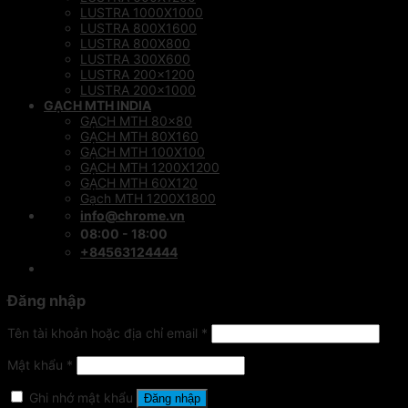
LUSTRA 1000X1000
LUSTRA 800X1600
LUSTRA 800X800
LUSTRA 300X600
LUSTRA 200×1200
LUSTRA 200×1000
GẠCH MTH INDIA
GẠCH MTH 80×80
GẠCH MTH 80X160
GẠCH MTH 100X100
GẠCH MTH 1200X1200
GẠCH MTH 60X120
Gạch MTH 1200X1800
info@chrome.vn
08:00 - 18:00
+84563124444
Đăng nhập
Tên tài khoản hoặc địa chỉ email
*
Mật khẩu
*
Ghi nhớ mật khẩu
Đăng nhập