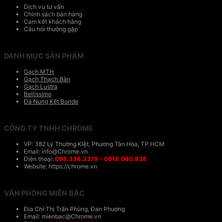
Dịch vụ tư vấn
Chính sách bán hàng
Cam kết khách hàng
Câu hỏi thường gặp
DANH MỤC SẢN PHẨM
Gạch MTH
Gạch Thạch Bàn
Gạch Lustra
Bellissimo
Đá Nung Kết Boride
CÔNG TY TNHH CHROME
VP: 382 Lý Thường KIệt, Phương Tân Hòa, TP.HCM
Email: info@Chrome.vn
Điện thoại:
098.338.3379 - 0918.060.838
Website: https://chrome.vn
VĂN PHÒNG MIÊN BẮC
Địa Chỉ:Thị Trấn Phùng, Đan Phượng
Email: mienbac@Chrome.vn