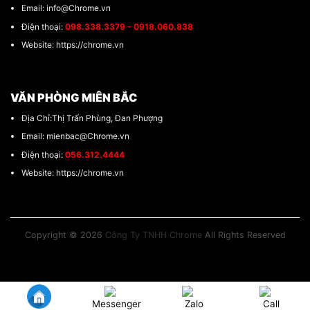
Email: info@Chrome.vn
Điện thoại:
098.338.3379 - 0918.060.838
Website: https://chrome.vn
VĂN PHÒNG MIÊN BẮC
Địa Chỉ:Thị Trấn Phùng, Đan Phượng
Email: mienbac@Chrome.vn
Điện thoại:
056.312.4444
Website: https://chrome.vn
Copyright © 2026
Công Ty TNHH Chrome
All Rights Reserved
Messenger
Zalo
Call