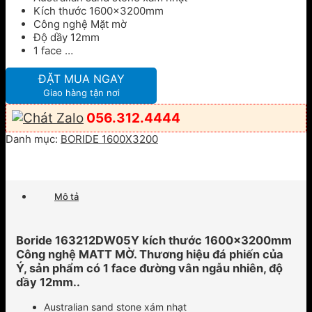
Kích thước 1600x3200mm
Công nghệ Mặt mờ
Độ dầy 12mm
1 face …
ĐẶT MUA NGAY
Giao hàng tận nơi
056.312.4444
Danh mục:
BORIDE 1600X3200
Mô tả
Boride 163212DW05Y kích thước 1600x3200mm
Công nghệ MATT MỜ. Thương hiệu đá phiến của
Ý, sản phẩm có 1 face đường vân ngẫu nhiên, độ
dầy 12mm..
Australian sand stone xám nhạt