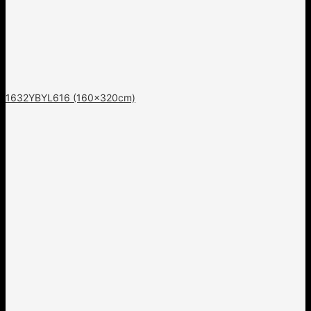
1632YBYL616 (160x320cm)