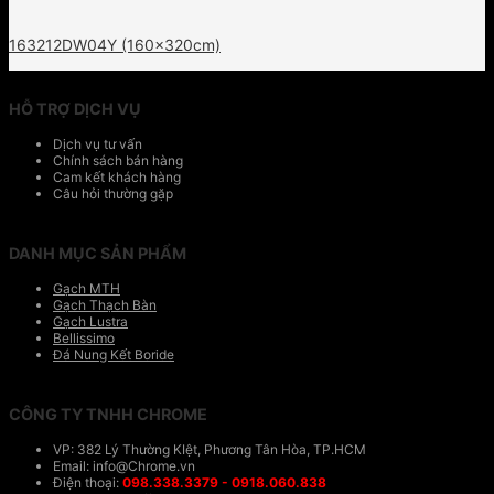
163212DW04Y (160x320cm)
HỖ TRỢ DỊCH VỤ
Dịch vụ tư vấn
Chính sách bán hàng
Cam kết khách hàng
Câu hỏi thường gặp
DANH MỤC SẢN PHẨM
Gạch MTH
Gạch Thạch Bàn
Gạch Lustra
Bellissimo
Đá Nung Kết Boride
CÔNG TY TNHH CHROME
VP: 382 Lý Thường KIệt, Phương Tân Hòa, TP.HCM
Email: info@Chrome.vn
Điện thoại:
098.338.3379 - 0918.060.838