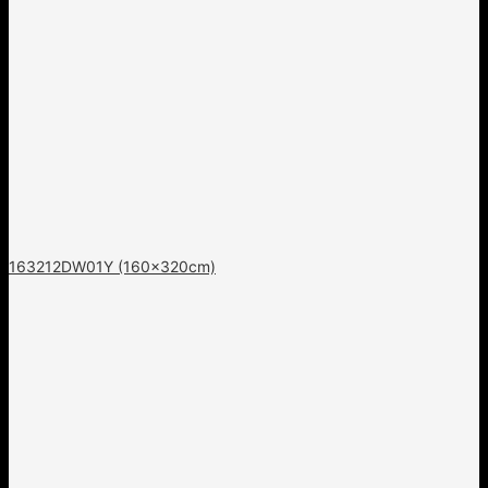
163212DW01Y (160x320cm)