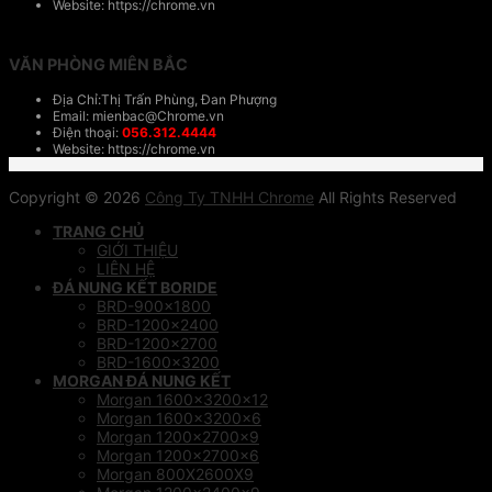
Website: https://chrome.vn
VĂN PHÒNG MIÊN BẮC
Địa Chỉ:Thị Trấn Phùng, Đan Phượng
Email: mienbac@Chrome.vn
Điện thoại:
056.312.4444
Website: https://chrome.vn
Copyright © 2026
Công Ty TNHH Chrome
All Rights Reserved
TRANG CHỦ
GIỚI THIỆU
LIÊN HỆ
ĐÁ NUNG KẾT BORIDE
BRD-900×1800
BRD-1200×2400
BRD-1200×2700
BRD-1600×3200
MORGAN ĐÁ NUNG KẾT
Morgan 1600x3200x12
Morgan 1600x3200x6
Morgan 1200x2700x9
Morgan 1200x2700x6
Morgan 800X2600X9