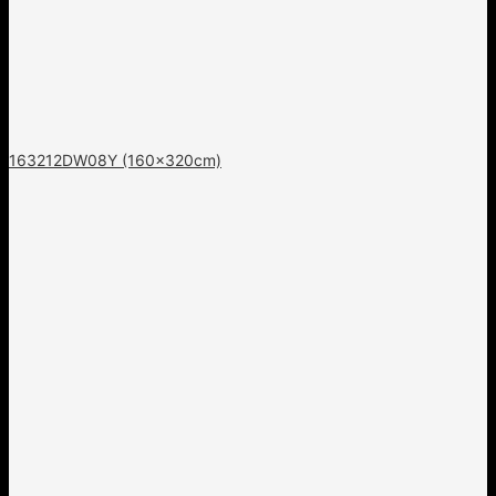
163212DW08Y (160x320cm)