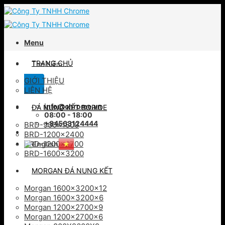
Skip
to
content
Menu
Tìm
TRANG CHỦ
kiếm:
GIỚI THIỆU
LIÊN HỆ
info@chrome.vn
ĐÁ NUNG KẾT BORIDE
08:00 - 18:00
+84563124444
BRD-900×1800
BRD-1200×2400
BRD-1200×2700
BRD-1600×3200
MORGAN ĐÁ NUNG KẾT
Morgan 1600x3200x12
Morgan 1600x3200x6
Morgan 1200x2700x9
Morgan 1200x2700x6