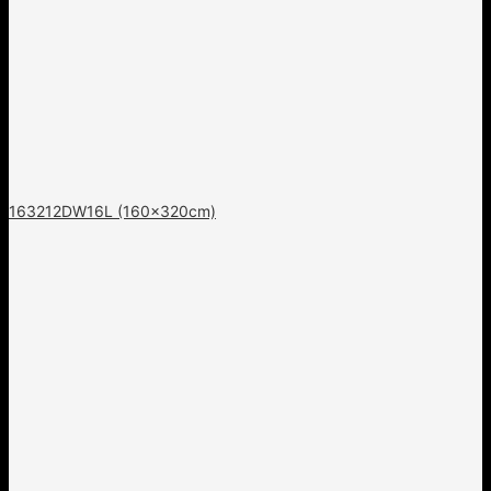
163212DW16L (160x320cm)