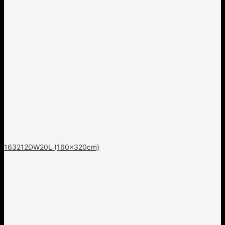
163212DW20L (160x320cm)