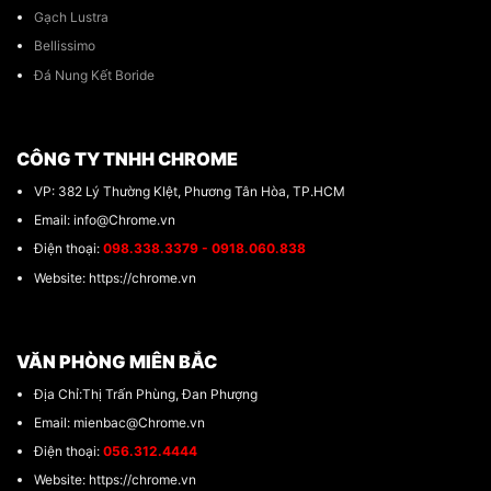
Gạch Lustra
Bellissimo
Đá Nung Kết Boride
CÔNG TY TNHH CHROME
VP: 382 Lý Thường KIệt, Phương Tân Hòa, TP.HCM
Email: info@Chrome.vn
Điện thoại:
098.338.3379 - 0918.060.838
Website: https://chrome.vn
VĂN PHÒNG MIÊN BẮC
Địa Chỉ:Thị Trấn Phùng, Đan Phượng
Email: mienbac@Chrome.vn
Điện thoại:
056.312.4444
Website: https://chrome.vn