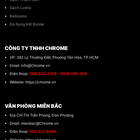
Gạch Lustra
Bellissimo
Đá Nung Kết Boride
CÔNG TY TNHH CHROME
VP: 382 Lý Thường KIệt, Phương Tân Hòa, TP.HCM
Email: info@Chrome.vn
Điện thoại:
098.338.3379 - 0918.060.838
Website: https://chrome.vn
VĂN PHÒNG MIÊN BẮC
Địa Chỉ:Thị Trấn Phùng, Đan Phượng
Email: mienbac@Chrome.vn
Điện thoại:
056.312.4444
Website: https://chrome.vn