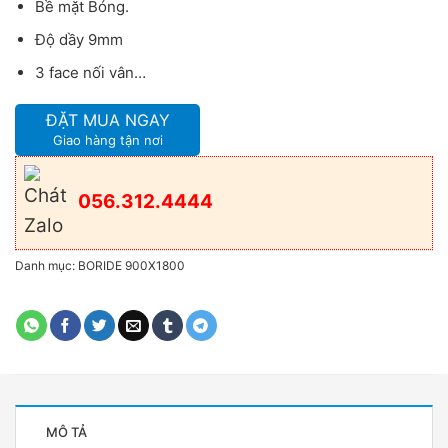
Bề mặt Bóng.
Độ dầy 9mm
3 face nối vân…
ĐẶT MUA NGAY
Giao hàng tận nơi
056.312.4444
Danh mục:
BORIDE 900X1800
MÔ TẢ