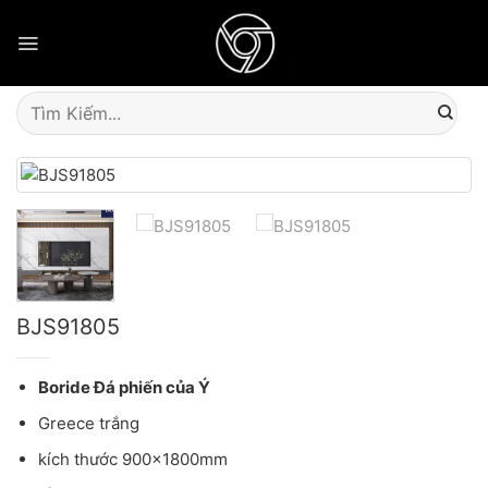
Skip
to
content
Tìm
kiếm:
BJS91805
Boride Đá phiến của Ý
Greece trắng
kích thước 900x1800mm