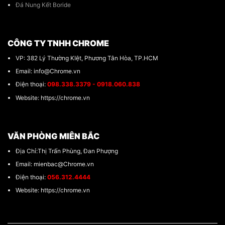
Đá Nung Kết Boride
CÔNG TY TNHH CHROME
VP: 382 Lý Thường KIệt, Phương Tân Hòa, TP.HCM
Email: info@Chrome.vn
Điện thoại:
098.338.3379 - 0918.060.838
Website: https://chrome.vn
VĂN PHÒNG MIÊN BẮC
Địa Chỉ:Thị Trấn Phùng, Đan Phượng
Email: mienbac@Chrome.vn
Điện thoại:
056.312.4444
Website: https://chrome.vn