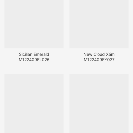
Sicilian Emerald
New Cloud Xám
M122409FL026
M122409FY027