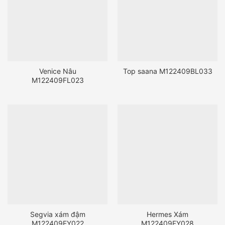
Venice Nâu
Top saana M122409BL033
M122409FL023
Segvia xám đậm
Hermes Xám
M122409FY022
M122409FY028