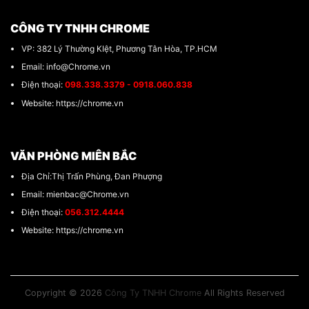
CÔNG TY TNHH CHROME
VP: 382 Lý Thường KIệt, Phương Tân Hòa, TP.HCM
Email: info@Chrome.vn
Điện thoại:
098.338.3379 - 0918.060.838
Website: https://chrome.vn
VĂN PHÒNG MIÊN BẮC
Địa Chỉ:Thị Trấn Phùng, Đan Phượng
Email: mienbac@Chrome.vn
Điện thoại:
056.312.4444
Website: https://chrome.vn
Copyright © 2026
Công Ty TNHH Chrome
All Rights Reserved