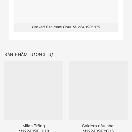
Carved fish maw Gold M122409BL019
SẢN PHẨM TƯƠNG TỰ
MIlan Trắng
Caldera nâu nhạt
M122409BL018
M122409BY035