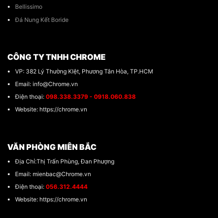
Bellissimo
Đá Nung Kết Boride
CÔNG TY TNHH CHROME
VP: 382 Lý Thường KIệt, Phương Tân Hòa, TP.HCM
Email: info@Chrome.vn
Điện thoại:
098.338.3379 - 0918.060.838
Website: https://chrome.vn
VĂN PHÒNG MIÊN BẮC
Địa Chỉ:Thị Trấn Phùng, Đan Phượng
Email: mienbac@Chrome.vn
Điện thoại:
056.312.4444
Website: https://chrome.vn