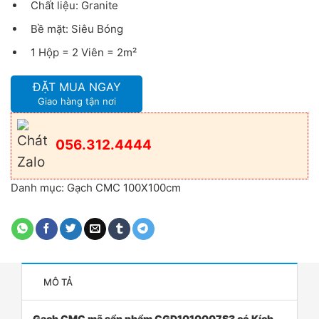
Chất liệu: Granite
Bề mặt: Siêu Bóng
1 Hộp = 2 Viên = 2m²
ĐẶT MUA NGAY
Giao hàng tận nơi
056.312.4444
Danh mục:
Gạch CMC 100X100cm
MÔ TẢ
Gạch CMC mã sẩn phẩm CGD1010007S3 có Kích