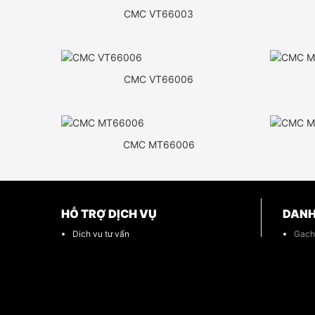
CMC VT66003
CMC VT66006
CMC MT66006
HỖ TRỢ DỊCH VỤ
DANH
Dịch vụ tư vấn
Gạc
Chính sách bán hàng
Gạch
Cam kết khách hàng
Gạch
Câu hỏi thường gặp
Belli
Đá N