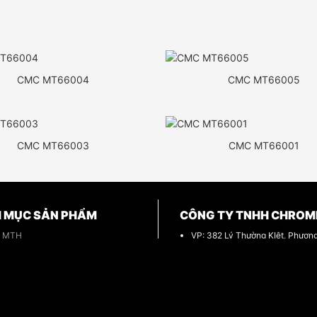
CMC MT66004
CMC MT66005
CMC MT66003
CMC MT66001
 MỤC SẢN PHẨM
CÔNG TY TNHH CHROM
h MTH
VP: 382 Lý Thường KIệt, Phươn
Hòa, TP.HCM
 Thạch Bàn
Email: info@Chrome.vn
 Lustra
Điện thoại:
098.338.3379 -
ssimo
0918.060.838
ung Kết Boride