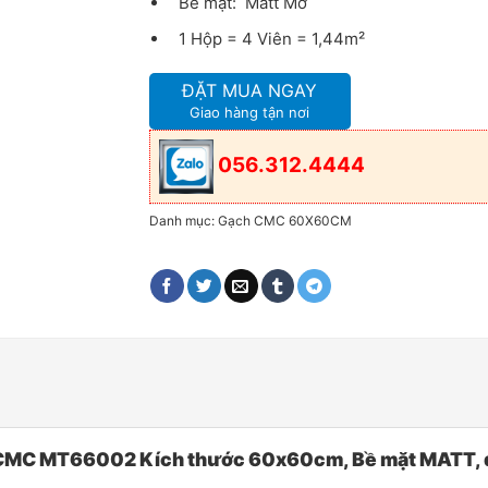
Bề mặt: Matt Mờ
1 Hộp = 4 Viên = 1,44m²
ĐẶT MUA NGAY
Giao hàng tận nơi
056.312.4444
Danh mục:
Gạch CMC 60X60CM
 CMC MT66002 Kích thước 60x60cm, Bề mặt MATT, qu