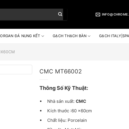
INFO@CHROME.
ORGAN ĐÁ NUNG KẾT
GẠCH THẠCH BÀN
GẠCH ITALY|SPA
0X60CM
CMC MT66002
Thông Số Kỹ Thuật:
Nhà sản xuất:
CMC
Kích thước :60 x60cm
Chất liệu: Porcelain