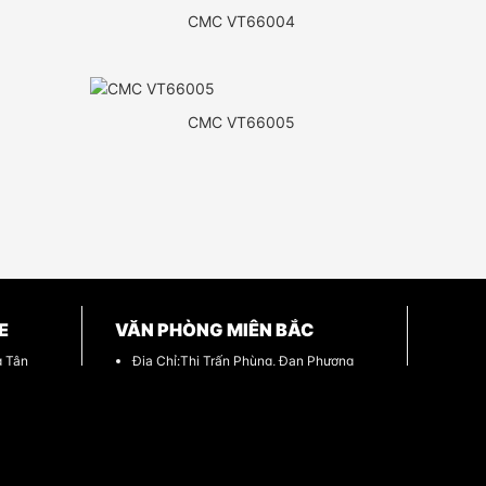
CMC VT66004
CMC VT66005
E
VĂN PHÒNG MIÊN BẮC
g Tân
Địa Chỉ:Thị Trấn Phùng, Đan Phượng
Email: mienbac@Chrome.vn
Điện thoại:
056.312.4444
Website: https://chrome.vn