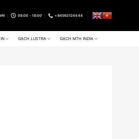
VN
08:00 - 18:00
+84563124444
IN
GẠCH LUSTRA
GẠCH MTH INDIA