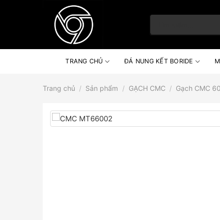
Skip
to
Tìm
content
kiếm:
TRANG CHỦ
ĐÁ NUNG KẾT BORIDE
M
Trang chủ
/
Sản phẩm
/
GẠCH CMC
/
Gạch CMC 6