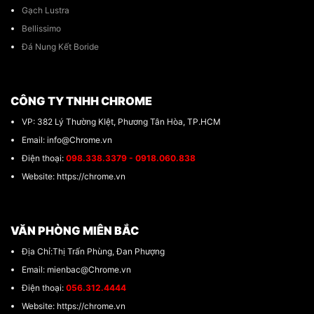
Gạch Lustra
Bellissimo
Đá Nung Kết Boride
CÔNG TY TNHH CHROME
VP: 382 Lý Thường KIệt, Phương Tân Hòa, TP.HCM
Email: info@Chrome.vn
Điện thoại:
098.338.3379 - 0918.060.838
Website: https://chrome.vn
VĂN PHÒNG MIÊN BẮC
Địa Chỉ:Thị Trấn Phùng, Đan Phượng
Email: mienbac@Chrome.vn
Điện thoại:
056.312.4444
Website: https://chrome.vn