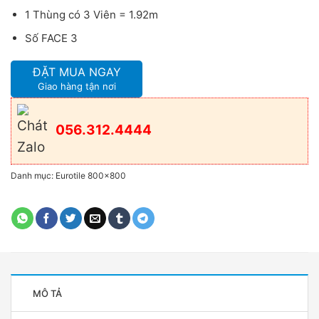
1 Thùng có 3 Viên = 1.92m
Số FACE 3
ĐẶT MUA NGAY
Giao hàng tận nơi
056.312.4444
Danh mục:
Eurotile 800x800
MÔ TẢ