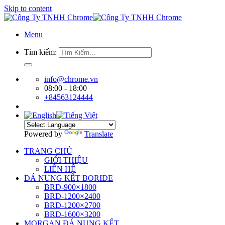
Skip to content
Menu
Tìm kiếm:
info@chrome.vn
08:00 - 18:00
+84563124444
Powered by
Translate
TRANG CHỦ
GIỚI THIỆU
LIÊN HỆ
ĐÁ NUNG KẾT BORIDE
BRD-900×1800
BRD-1200×2400
BRD-1200×2700
BRD-1600×3200
MORGAN ĐÁ NUNG KẾT