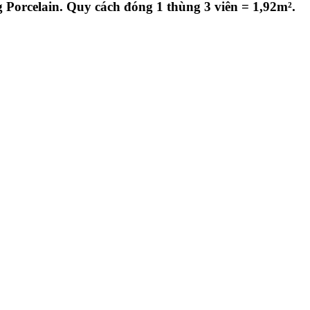
orcelain. Quy cách đóng 1 thùng 3 viên = 1,92m².