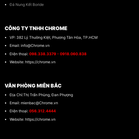
Đá Nung Kết Boride
CÔNG TY TNHH CHROME
VP: 382 Lý Thường KIệt, Phương Tân Hòa, TP.HCM
Email: info@Chrome.vn
Điện thoại:
098.338.3379 - 0918.060.838
Website: https://chrome.vn
VĂN PHÒNG MIÊN BẮC
Địa Chỉ:Thị Trấn Phùng, Đan Phượng
Email: mienbac@Chrome.vn
Điện thoại:
056.312.4444
Website: https://chrome.vn