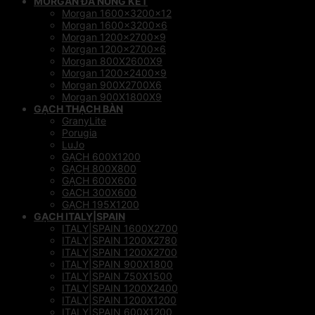
MORGAN ĐÁ NUNG KẾT
Morgan 1600x3200x12
Morgan 1600x3200x6
Morgan 1200x2700x9
Morgan 1200x2700x6
Morgan 800X2600X9
Morgan 1200x2400x9
Morgan 900X2700X6
Morgan 900X1800X9
GẠCH THẠCH BÀN
GranyLite
Porugia
LuJo
GẠCH 600X1200
GẠCH 800X800
GẠCH 600X600
GACH 300X600
GẠCH 195X1200
GẠCH ITALY|SPAIN
ITALY|SPAIN 1600X2700
ITALY|SPAIN 1200X2780
ITALY|SPAIN 1200X2700
ITALY|SPAIN 900X1800
ITALY|SPAIN 750X1500
ITALY|SPAIN 1200X2400
ITALY|SPAIN 1200X1200
ITALY|SPAIN 600X1200