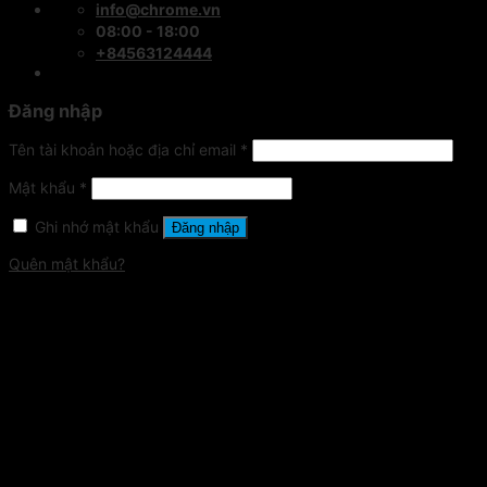
info@chrome.vn
08:00 - 18:00
+84563124444
Đăng nhập
Tên tài khoản hoặc địa chỉ email
*
Mật khẩu
*
Ghi nhớ mật khẩu
Đăng nhập
Quên mật khẩu?