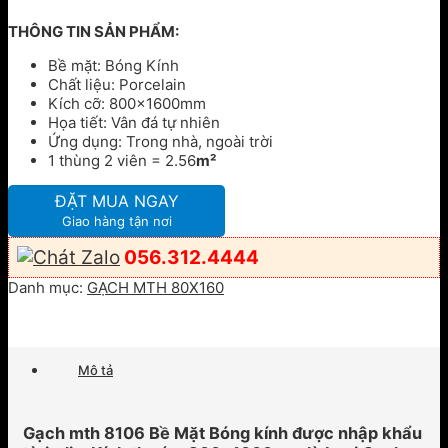
THÔNG TIN SẢN PHẨM:
Bề mặt: Bóng Kính
Chất liệu: Porcelain
Kích cỡ: 800x1600mm
Họa tiết: Vân đá tự nhiên
Ứng dụng: Trong nhà, ngoài trời
1 thùng 2 viên = 2.56
m²
ĐẶT MUA NGAY
Giao hàng tận nơi
056.312.4444
Danh mục:
GẠCH MTH 80X160
Mô tả
Gạch mth 8106 Bề Mặt Bóng kính được nhập khẩu