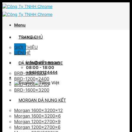
Skip
to
content
Menu
Tìm
TRANG CHỦ
kiếm:
GIỚI THIỆU
LIÊN HỆ
info@chrome.vn
ĐÁ NUNG KẾT BORIDE
08:00 - 18:00
+84563124444
BRD-900×1800
BRD-1200×2400
BRD-1200×2700
BRD-1600×3200
MORGAN ĐÁ NUNG KẾT
Morgan 1600x3200x12
Morgan 1600x3200x6
Morgan 1200x2700x9
Morgan 1200x2700x6