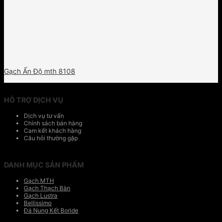
Gạch Ấn Độ mth 8108
HỖ TRỢ DỊCH VỤ
Dịch vụ tư vấn
Chính sách bán hàng
Cam kết khách hàng
Câu hỏi thường gặp
DANH MỤC SẢN PHẨM
Gạch MTH
Gạch Thạch Bàn
Gạch Lustra
Bellissimo
Đá Nung Kết Boride