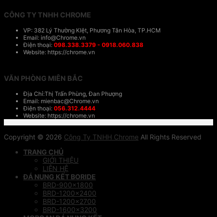
CÔNG TY TNHH CHROME
VP: 382 Lý Thường KIệt, Phương Tân Hòa, TP.HCM
Email: info@Chrome.vn
Điện thoại:
098.338.3379 - 0918.060.838
Website: https://chrome.vn
VĂN PHÒNG MIÊN BẮC
Địa Chỉ:Thị Trấn Phùng, Đan Phượng
Email: mienbac@Chrome.vn
Điện thoại:
056.312.4444
Website: https://chrome.vn
Copyright © 2026
Công Ty TNHH Chrome
All Rights Reserved
TRANG CHỦ
GIỚI THIỆU
LIÊN HỆ
ĐÁ NUNG KẾT BORIDE
BRD-900×1800
BRD-1200×2400
BRD-1200×2700
BRD-1600×3200