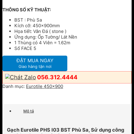
THÔNG SỐ KỸ THUẬT:
BST : Phù Sa
Kích cỡ: 450x900mm
Họa tiết: Vân Đá ( stone )
Ứng dụng: Ốp Tường/ Lát Nền
1 Thùng có 4 Viên = 1.62m
Số FACE 5
ĐẶT MUA NGAY
Giao hàng tận nơi
056.312.4444
Danh mục:
Eurotile 450x900
Mô tả
Gạch Eurotile PHS I03 BST Phù Sa, Sử dụng công