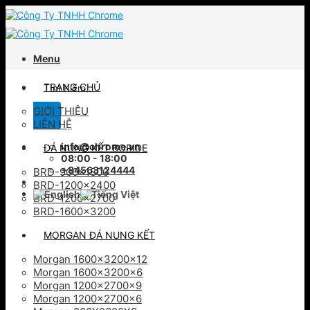
Skip
to
content
Menu
Tìm
TRANG CHỦ
kiếm:
GIỚI THIỆU
LIÊN HỆ
info@chrome.vn
ĐÁ NUNG KẾT BORIDE
08:00 - 18:00
+84563124444
BRD-900×1800
BRD-1200×2400
BRD-1200×2700
BRD-1600×3200
MORGAN ĐÁ NUNG KẾT
Morgan 1600x3200x12
Morgan 1600x3200x6
Morgan 1200x2700x9
Morgan 1200x2700x6