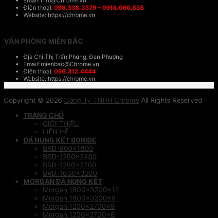
Email: info@Chrome.vn
Điện thoại:
098.338.3379 - 0918.060.838
Website: https://chrome.vn
VĂN PHÒNG MIÊN BẮC
Địa Chỉ:Thị Trấn Phùng, Đan Phượng
Email: mienbac@Chrome.vn
Điện thoại:
056.312.4444
Website: https://chrome.vn
Copyright © 2026
Công Ty TNHH Chrome
All Rights Reserved
TRANG CHỦ
GIỚI THIỆU
LIÊN HỆ
ĐÁ NUNG KẾT BORIDE
BRD-900×1800
BRD-1200×2400
BRD-1200×2700
BRD-1600×3200
MORGAN ĐÁ NUNG KẾT
Morgan 1600x3200x12
Morgan 1600x3200x6
Morgan 1200x2700x9
Morgan 1200x2700x6