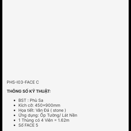
PHS-I03-FACE C
THÔNG SỐ KỸ THUẬT:
BST : Phù Sa
Kích cỡ: 450x900mm
Họa tiết: Vân Đá ( stone )
Ứng dụng: Ốp Tường/ Lát Nền
1 Thùng có 4 Viên = 1.62m
Số FACE 5