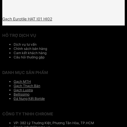
Gạch Eurotile HAT I01 HI02
HỖ TRỢ DỊCH VỤ
Dịch vụ tư vấn
Chính sách bán hàng
Cam kết khách hàng
Câu hỏi thường gặp
DANH MỤC SẢN PHẨM
Gạch MTH
Gạch Thạch Bàn
Gạch Lustra
Bellissimo
Đá Nung Kết Boride
CÔNG TY TNHH CHROME
VP: 382 Lý Thường KIệt, Phương Tân Hòa, TP.HCM