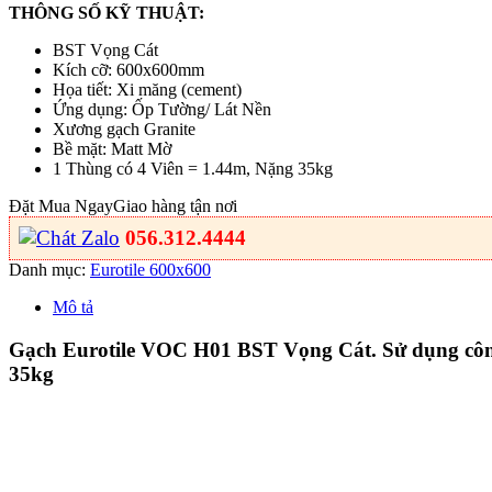
THÔNG SỐ KỸ THUẬT:
BST Vọng Cát
Kích cỡ: 600x600mm
Họa tiết: Xi măng (cement)
Ứng dụng: Ốp Tường/ Lát Nền
Xương gạch Granite
Bề mặt: Matt Mờ
1 Thùng có 4 Viên = 1.44m, Nặng 35kg
Đặt Mua Ngay
Giao hàng tận nơi
056.312.4444
Danh mục:
Eurotile 600x600
Mô tả
Gạch Eurotile VOC H01 BST Vọng Cát. Sử dụng công 
35kg