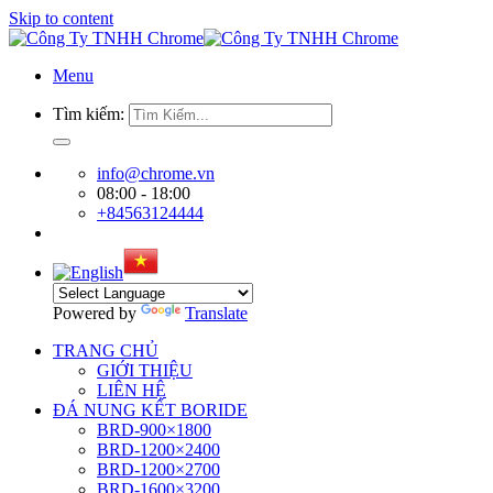
Skip to content
Menu
Tìm kiếm:
info@chrome.vn
08:00 - 18:00
+84563124444
Powered by
Translate
TRANG CHỦ
GIỚI THIỆU
LIÊN HỆ
ĐÁ NUNG KẾT BORIDE
BRD-900×1800
BRD-1200×2400
BRD-1200×2700
BRD-1600×3200