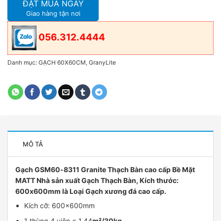
ĐẶT MUA NGAY
Giao hàng tận nơi
056.312.4444
Danh mục:
GẠCH 60X60CM
,
GranyLite
MÔ TẢ
Gạch GSM60-8311 Granite Thạch Bàn cao cấp Bề Mặt
MATT Nhà sản xuất Gạch Thạch Bàn, Kích thước:
600x600mm là Loại Gạch xương đá cao cấp.
Kích cỡ: 600x600mm
1 thùng 4 viên = 1,44
m²/30kg