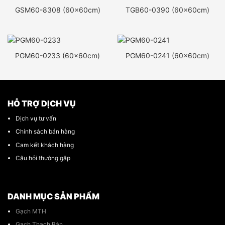
GSM60-8308 (60x60cm)
TGB60-0390 (60x60cm)
PGM60-0233 (60x60cm)
PGM60-0241 (60x60cm)
HỖ TRỢ DỊCH VỤ
Dịch vụ tư vấn
Chính sách bán hàng
Cam kết khách hàng
Câu hỏi thường gặp
DANH MỤC SẢN PHẨM
Gạch MTH
Gạch Thạch Bàn