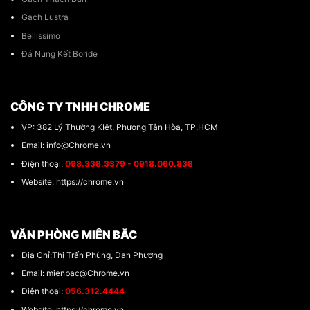
Gạch Lustra
Bellissimo
Đá Nung Kết Boride
CÔNG TY TNHH CHROME
VP: 382 Lý Thường KIệt, Phương Tân Hòa, TP.HCM
Email: info@Chrome.vn
Điện thoại:
098.338.3379 - 0918.060.838
Website: https://chrome.vn
VĂN PHÒNG MIÊN BẮC
Địa Chỉ:Thị Trấn Phùng, Đan Phượng
Email: mienbac@Chrome.vn
Điện thoại:
056.312.4444
Website: https://chrome.vn