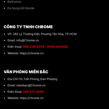
Bellissimo
Đá Nung Kết Boride
CÔNG TY TNHH CHROME
VP: 382 Lý Thường KIệt, Phương Tân Hòa, TP.HCM
Email: info@Chrome.vn
Điện thoại:
098.338.3379 - 0918.060.838
Website: https://chrome.vn
VĂN PHÒNG MIÊN BẮC
Địa Chỉ:Thị Trấn Phùng, Đan Phượng
Email: mienbac@Chrome.vn
Điện thoại:
056.312.4444
Website: https://chrome.vn