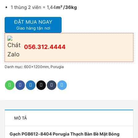
1 thùng 2 viên = 1,44
m² /36kg
ĐẶT MUA NGAY
Giao hàng tận nơi
056.312.4444
Danh mục:
600x1200mm
,
Porugia
MÔ TẢ
Gạch PGB612-8404 Porugia Thạch Bàn Bề Mặt Bóng