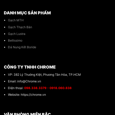
DANH MỤC SẢN PHẨM
Gạch MTH
Gạch Thạch Bàn
Gạch Lustra
Bellissimo
Đá Nung Kết Boride
CÔNG TY TNHH CHROME
VP: 382 Lý Thường KIệt, Phương Tân Hòa, TP.HCM
Email: info@Chrome.vn
Điện thoại:
098.338.3379 - 0918.060.838
Website: https://chrome.vn
VĂN PHÒNG MIÊN BẮC