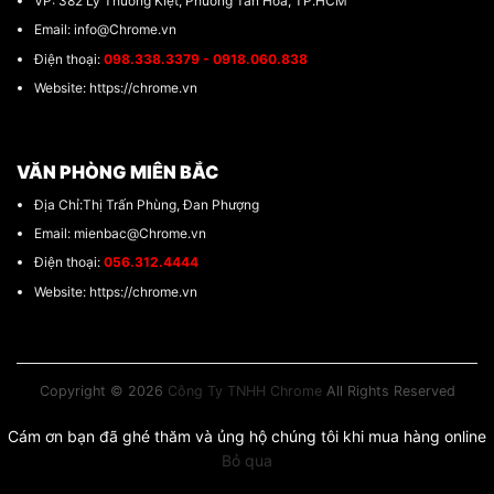
VP: 382 Lý Thường KIệt, Phương Tân Hòa, TP.HCM
Email: info@Chrome.vn
Điện thoại:
098.338.3379 - 0918.060.838
Website: https://chrome.vn
VĂN PHÒNG MIÊN BẮC
Địa Chỉ:Thị Trấn Phùng, Đan Phượng
Email: mienbac@Chrome.vn
Điện thoại:
056.312.4444
Website: https://chrome.vn
Copyright © 2026
Công Ty TNHH Chrome
All Rights Reserved
Cám ơn bạn đã ghé thăm và ủng hộ chúng tôi khi mua hàng online
Bỏ qua