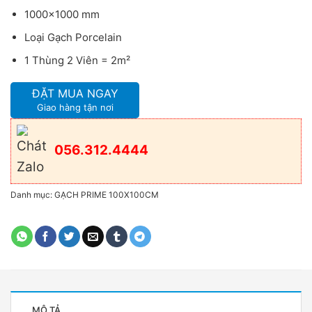
1000×1000 mm
Loại Gạch Porcelain
1 Thùng 2 Viên = 2m²
ĐẶT MUA NGAY
Giao hàng tận nơi
056.312.4444
Danh mục:
GẠCH PRIME 100X100CM
MÔ TẢ