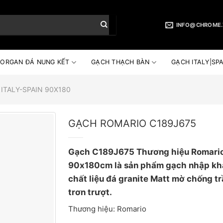
INFO@CHROME.
ORGAN ĐÁ NUNG KẾT
GẠCH THẠCH BÀN
GẠCH ITALY|SPA
ITALY-SPAIN 90X180
GẠCH ROMARIO C189J675
Gạch C189J675 Thương hiệu Romario
90x180cm là sản phẩm gạch nhập khẩu
chất liệu đá granite Matt mờ chống t
trơn trượt.
Thương hiệu: Romario