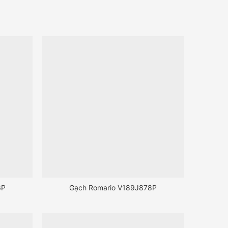
6P
Gạch Romario V189J878P