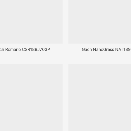
ch Romario CSR189J703P
Gạch NanoGress NAT18