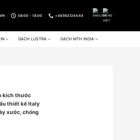
VN
08:00 - 18:00
+84563124444
IN
GẠCH LUSTRA
GẠCH MTH INDIA
 kích thước
 thiết kế Italy
rầy xước, chống