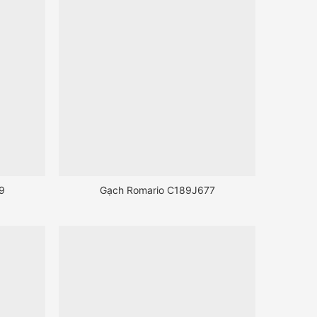
9
Gạch Romario C189J677