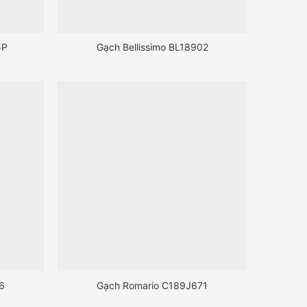
5P
Gạch Bellissimo BL18902
6
Gạch Romario C189J671