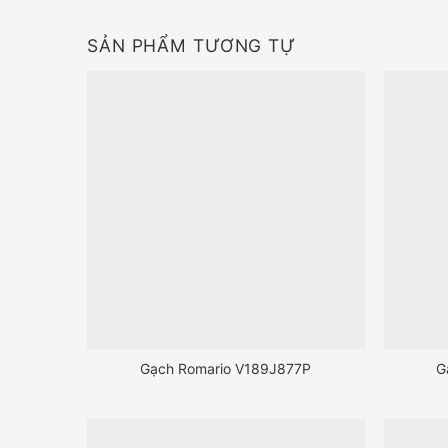
SẢN PHẨM TƯƠNG TỰ
Gạch Romario V189J877P
G