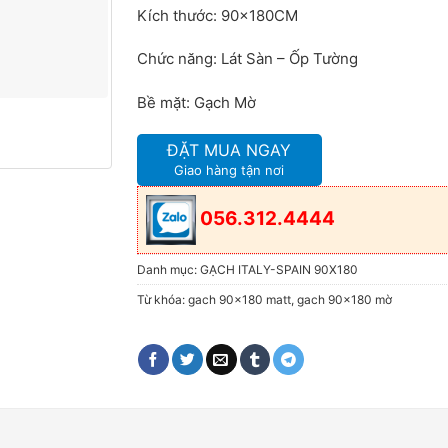
Kích thước: 90x180CM
Chức năng: Lát Sàn – Ốp Tường
Bề mặt: Gạch Mờ
ĐẶT MUA NGAY
Giao hàng tận nơi
056.312.4444
Danh mục:
GẠCH ITALY-SPAIN 90X180
Từ khóa:
gach 90x180 matt
,
gach 90x180 mờ