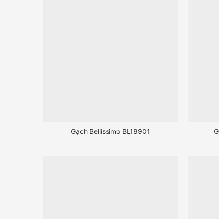
Gạch Bellissimo BL18901
G