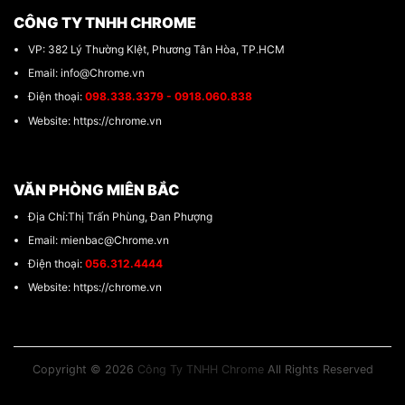
CÔNG TY TNHH CHROME
VP: 382 Lý Thường KIệt, Phương Tân Hòa, TP.HCM
Email: info@Chrome.vn
Điện thoại:
098.338.3379 - 0918.060.838
Website: https://chrome.vn
VĂN PHÒNG MIÊN BẮC
Địa Chỉ:Thị Trấn Phùng, Đan Phượng
Email: mienbac@Chrome.vn
Điện thoại:
056.312.4444
Website: https://chrome.vn
Copyright © 2026
Công Ty TNHH Chrome
All Rights Reserved