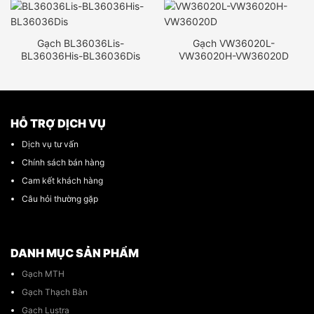
Gạch BL36036Lis-
Gạch VW36020L-
BL36036His-BL36036Dis
VW36020H-VW36020D
HỖ TRỢ DỊCH VỤ
Dịch vụ tư vấn
Chính sách bán hàng
Cam kết khách hàng
Câu hỏi thường gặp
DANH MỤC SẢN PHẨM
Gạch MTH
Gạch Thạch Bàn
Gạch Lustra