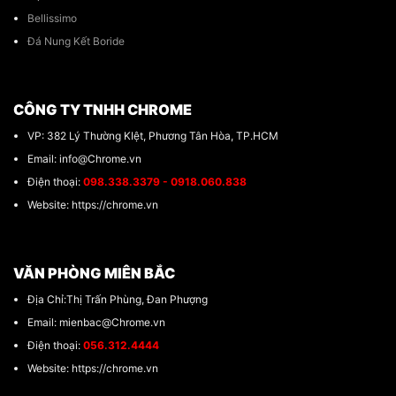
Bellissimo
Đá Nung Kết Boride
CÔNG TY TNHH CHROME
VP: 382 Lý Thường KIệt, Phương Tân Hòa, TP.HCM
Email: info@Chrome.vn
Điện thoại:
098.338.3379 - 0918.060.838
Website: https://chrome.vn
VĂN PHÒNG MIÊN BẮC
Địa Chỉ:Thị Trấn Phùng, Đan Phượng
Email: mienbac@Chrome.vn
Điện thoại:
056.312.4444
Website: https://chrome.vn