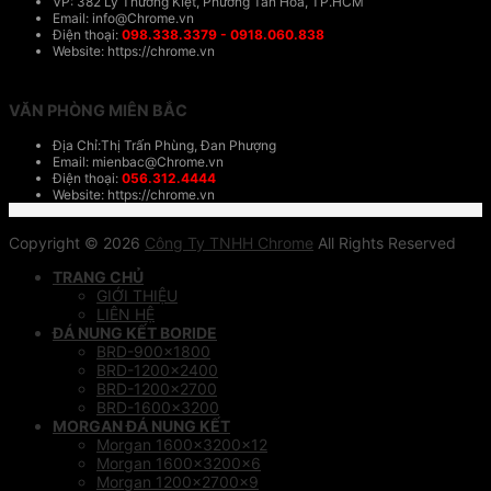
VP: 382 Lý Thường KIệt, Phương Tân Hòa, TP.HCM
Email: info@Chrome.vn
Điện thoại:
098.338.3379 - 0918.060.838
Website: https://chrome.vn
VĂN PHÒNG MIÊN BẮC
Địa Chỉ:Thị Trấn Phùng, Đan Phượng
Email: mienbac@Chrome.vn
Điện thoại:
056.312.4444
Website: https://chrome.vn
Copyright © 2026
Công Ty TNHH Chrome
All Rights Reserved
TRANG CHỦ
GIỚI THIỆU
LIÊN HỆ
ĐÁ NUNG KẾT BORIDE
BRD-900×1800
BRD-1200×2400
BRD-1200×2700
BRD-1600×3200
MORGAN ĐÁ NUNG KẾT
Morgan 1600x3200x12
Morgan 1600x3200x6
Morgan 1200x2700x9