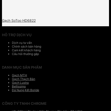
Gạch SoToo HD6822
HỖ TRỢ DỊCH VỤ
Dịch vụ tư vấn
Chính sách bán hàng
Cam kết khách hàng
Câu hỏi thường gặp
DANH MỤC SẢN PHẨM
Gạch MTH
Gạch Thạch Bàn
Gạch Lustra
Bellissimo
Đá Nung Kết Boride
CÔNG TY TNHH CHROME