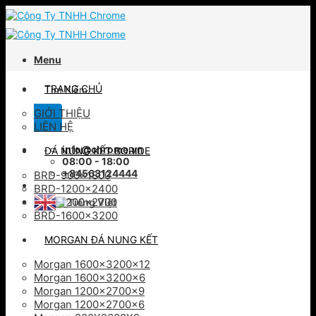
Skip
to
content
Menu
Tìm
TRANG CHỦ
kiếm:
GIỚI THIỆU
LIÊN HỆ
info@chrome.vn
ĐÁ NUNG KẾT BORIDE
08:00 - 18:00
+84563124444
BRD-900×1800
BRD-1200×2400
BRD-1200×2700
BRD-1600×3200
MORGAN ĐÁ NUNG KẾT
Morgan 1600x3200x12
Morgan 1600x3200x6
Morgan 1200x2700x9
Morgan 1200x2700x6