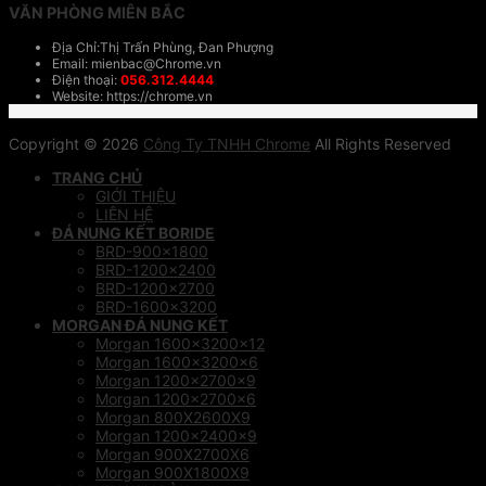
VĂN PHÒNG MIÊN BẮC
Địa Chỉ:Thị Trấn Phùng, Đan Phượng
Email: mienbac@Chrome.vn
Điện thoại:
056.312.4444
Website: https://chrome.vn
Copyright © 2026
Công Ty TNHH Chrome
All Rights Reserved
TRANG CHỦ
GIỚI THIỆU
LIÊN HỆ
ĐÁ NUNG KẾT BORIDE
BRD-900×1800
BRD-1200×2400
BRD-1200×2700
BRD-1600×3200
MORGAN ĐÁ NUNG KẾT
Morgan 1600x3200x12
Morgan 1600x3200x6
Morgan 1200x2700x9
Morgan 1200x2700x6
Morgan 800X2600X9
Morgan 1200x2400x9
Morgan 900X2700X6
Morgan 900X1800X9