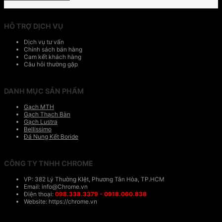
HỖ TRỢ DỊCH VỤ
Dịch vụ tư vấn
Chính sách bán hàng
Cam kết khách hàng
Câu hỏi thường gặp
DANH MỤC SẢN PHẨM
Gạch MTH
Gạch Thạch Bàn
Gạch Lustra
Bellissimo
Đá Nung Kết Boride
CÔNG TY TNHH CHROME
VP: 382 Lý Thường KIệt, Phương Tân Hòa, TP.HCM
Email: info@Chrome.vn
Điện thoại:
098.338.3379 - 0918.060.838
Website: https://chrome.vn