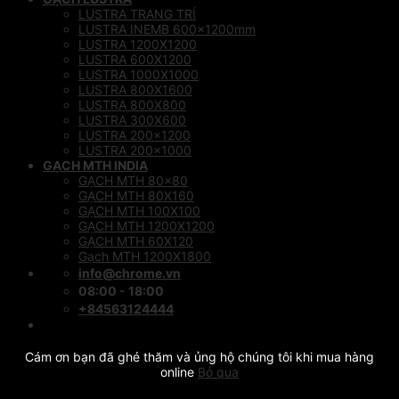
LUSTRA TRANG TRÍ
LUSTRA INEMB 600x1200mm
LUSTRA 1200X1200
LUSTRA 600X1200
LUSTRA 1000X1000
LUSTRA 800X1600
LUSTRA 800X800
LUSTRA 300X600
LUSTRA 200×1200
LUSTRA 200×1000
GẠCH MTH INDIA
GẠCH MTH 80×80
GẠCH MTH 80X160
GẠCH MTH 100X100
GẠCH MTH 1200X1200
GẠCH MTH 60X120
Gạch MTH 1200X1800
info@chrome.vn
08:00 - 18:00
+84563124444
Cám ơn bạn đã ghé thăm và ủng hộ chúng tôi khi mua hàng
online
Bỏ qua