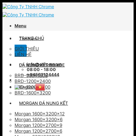
Skip
to
content
Menu
Tìm
TRANG CHỦ
kiếm:
GIỚI THIỆU
LIÊN HỆ
info@chrome.vn
ĐÁ NUNG KẾT BORIDE
08:00 - 18:00
+84563124444
BRD-900×1800
BRD-1200×2400
BRD-1200×2700
BRD-1600×3200
MORGAN ĐÁ NUNG KẾT
Morgan 1600x3200x12
Morgan 1600x3200x6
Morgan 1200x2700x9
Morgan 1200x2700x6