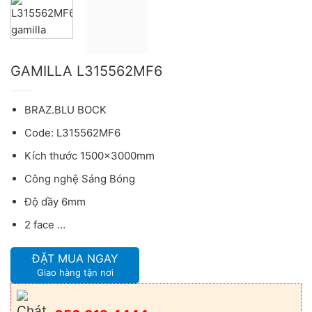
GAMILLA L315562MF6
BRAZ.BLU BOCK
Code: L315562MF6
Kích thước 1500x3000mm
Công nghệ Sáng Bóng
Độ dầy 6mm
2 face …
ĐẶT MUA NGAY
Giao hàng tận nơi