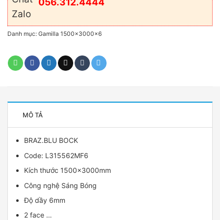
056.312.4444
Danh mục:
Gamilla 1500x3000x6
MÔ TẢ
BRAZ.BLU BOCK
Code: L315562MF6
Kích thước 1500x3000mm
Công nghệ Sáng Bóng
Độ dầy 6mm
2 face …