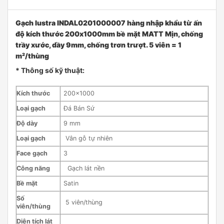
Gạch lustra INDAL0201000007 hàng nhập khẩu từ ấn
độ kích thước 200x1000mm bề mặt MATT Mịn, chống
trầy xước, dầy 9mm, chống trơn trượt. 5 viên = 1
m²/thùng
* Thông số kỹ thuật:
Kích thước
200×1000
Loại gạch
Đá Bán Sứ
Độ dày
9 mm
Loại gạch
Vân gỗ tự nhiên
Face gạch
3
Công năng
Gạch lát nền
Bề mặt
Satin
Số
5 viên/thùng
viên/thùng
Diện tích lát