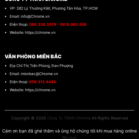
VP: 382 Lý Thường KIệt, Phương Tân Hòa, TP.HCM
Email: info@Chrome.vn
Điện thoại:
098.338.3379 - 0918.060.838
Website: https://chrome.vn
VĂN PHÒNG MIÊN BẮC
Địa Chỉ:Thị Trấn Phùng, Đan Phượng
Email: mienbac@Chrome.vn
Điện thoại:
056.312.4444
Website: https://chrome.vn
Copyright © 2026
Công Ty TNHH Chrome
All Rights Reserved
Cám ơn bạn đã ghé thăm và ủng hộ chúng tôi khi mua hàng online
Bỏ qua