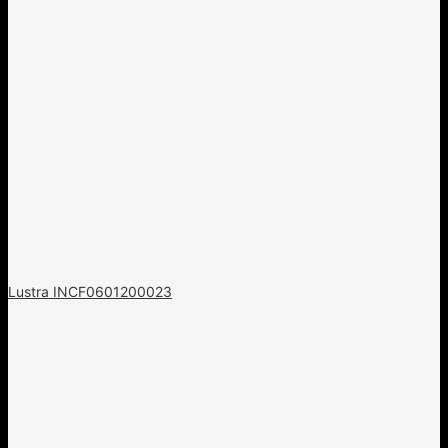
Lustra INCF0601200023