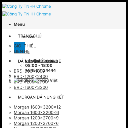
Skip
to
content
Menu
Tìm
TRANG CHỦ
kiếm:
GIỚI THIỆU
LIÊN HỆ
info@chrome.vn
ĐÁ NUNG KẾT BORIDE
08:00 - 18:00
+84563124444
BRD-900×1800
BRD-1200×2400
BRD-1200×2700
BRD-1600×3200
MORGAN ĐÁ NUNG KẾT
Morgan 1600x3200x12
Morgan 1600x3200x6
Morgan 1200x2700x9
Morgan 1200x2700x6