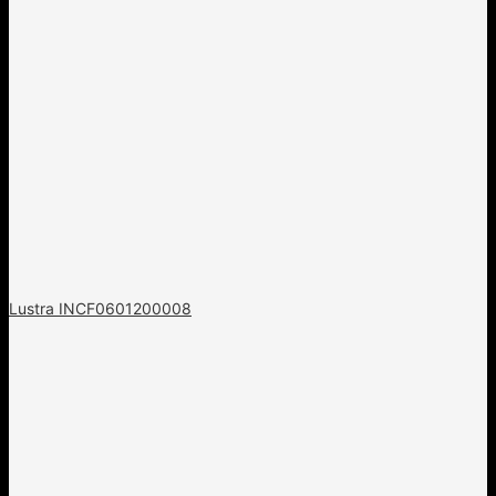
Lustra INCF0601200008