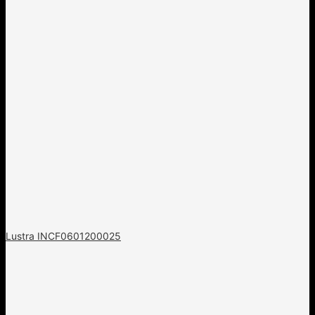
Lustra INCF0601200025