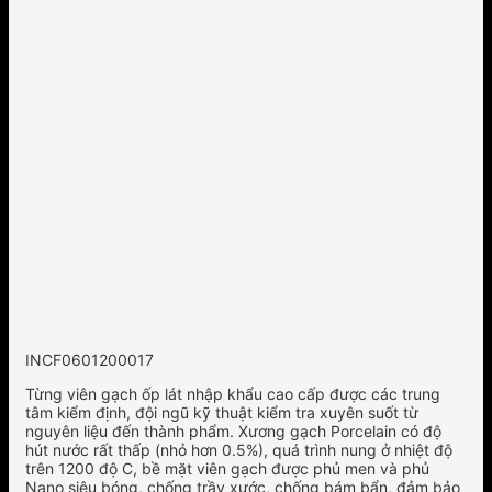
INCF0601200017
Từng viên gạch ốp lát nhập khẩu cao cấp được các trung
tâm kiểm định, đội ngũ kỹ thuật kiểm tra xuyên suốt từ
nguyên liệu đến thành phẩm. Xương gạch Porcelain có độ
hút nước rất thấp (nhỏ hơn 0.5%), quá trình nung ở nhiệt độ
trên 1200 độ C, bề mặt viên gạch được phủ men và phủ
Nano siêu bóng, chống trầy xước, chống bám bẩn, đảm bảo