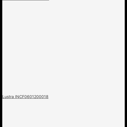
Lustra INCF0601200018