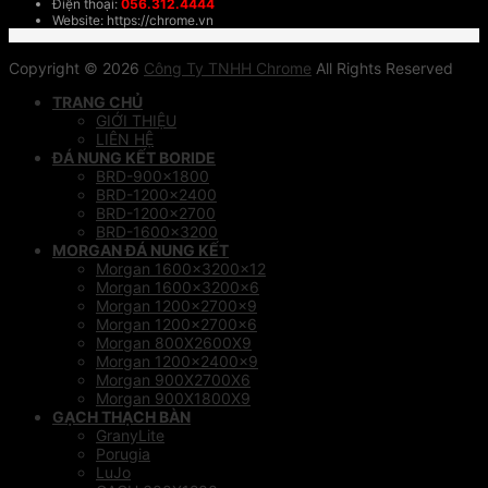
Điện thoại:
056.312.4444
Website: https://chrome.vn
Copyright © 2026
Công Ty TNHH Chrome
All Rights Reserved
TRANG CHỦ
GIỚI THIỆU
LIÊN HỆ
ĐÁ NUNG KẾT BORIDE
BRD-900×1800
BRD-1200×2400
BRD-1200×2700
BRD-1600×3200
MORGAN ĐÁ NUNG KẾT
Morgan 1600x3200x12
Morgan 1600x3200x6
Morgan 1200x2700x9
Morgan 1200x2700x6
Morgan 800X2600X9
Morgan 1200x2400x9
Morgan 900X2700X6
Morgan 900X1800X9
GẠCH THẠCH BÀN
GranyLite
Porugia
LuJo