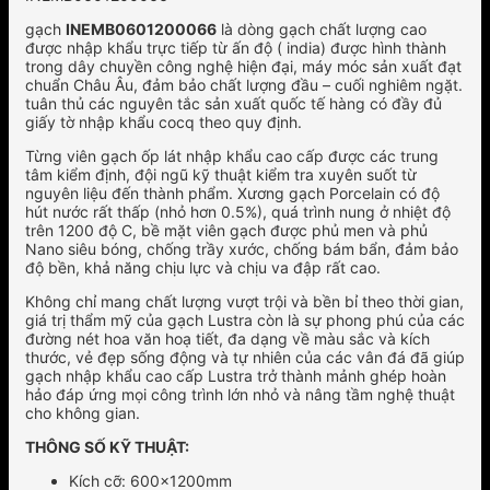
gạch
INEMB0601200066
là dòng gạch chất lượng cao
được nhập khẩu trực tiếp từ ấn độ ( india) được hình thành
trong dây chuyền công nghệ hiện đại, máy móc sản xuất đạt
chuẩn Châu Âu, đảm bảo chất lượng đầu – cuối nghiêm ngặt.
tuân thủ các nguyên tắc sản xuất quốc tế hàng có đầy đủ
giấy tờ nhập khẩu cocq theo quy định.
Từng viên gạch ốp lát nhập khẩu cao cấp được các trung
tâm kiểm định, đội ngũ kỹ thuật kiểm tra xuyên suốt từ
nguyên liệu đến thành phẩm. Xương gạch Porcelain có độ
hút nước rất thấp (nhỏ hơn 0.5%), quá trình nung ở nhiệt độ
trên 1200 độ C, bề mặt viên gạch được phủ men và phủ
Nano siêu bóng, chống trầy xước, chống bám bẩn, đảm bảo
độ bền, khả năng chịu lực và chịu va đập rất cao.
Không chỉ mang chất lượng vượt trội và bền bỉ theo thời gian,
giá trị thẩm mỹ của gạch Lustra còn là sự phong phú của các
đường nét hoa văn hoạ tiết, đa dạng về màu sắc và kích
thước, vẻ đẹp sống động và tự nhiên của các vân đá đã giúp
gạch nhập khẩu cao cấp Lustra trở thành mảnh ghép hoàn
hảo đáp ứng mọi công trình lớn nhỏ và nâng tầm nghệ thuật
cho không gian.
THÔNG SỐ KỸ THUẬT:
Kích cỡ: 600x1200mm