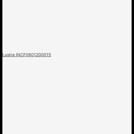
Lustra INCF0601200015