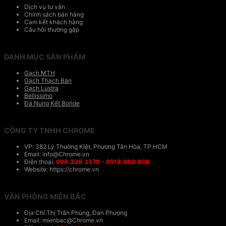
Dịch vụ tư vấn
Chính sách bán hàng
Cam kết khách hàng
Câu hỏi thường gặp
DANH MỤC SẢN PHẨM
Gạch MTH
Gạch Thạch Bàn
Gạch Lustra
Bellissimo
Đá Nung Kết Boride
CÔNG TY TNHH CHROME
VP: 382 Lý Thường KIệt, Phương Tân Hòa, TP.HCM
Email: info@Chrome.vn
Điện thoại:
098.338.3379 - 0918.060.838
Website: https://chrome.vn
VĂN PHÒNG MIÊN BẮC
Địa Chỉ:Thị Trấn Phùng, Đan Phượng
Email: mienbac@Chrome.vn