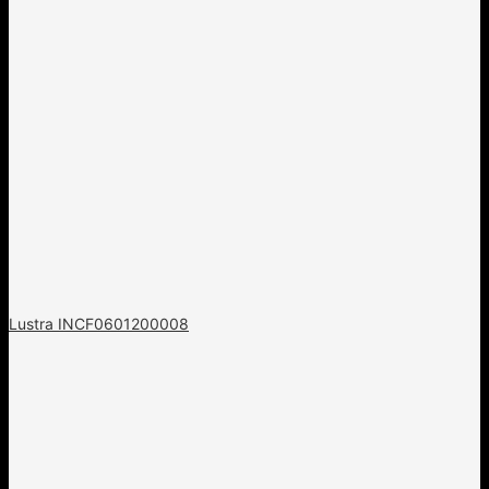
Lustra INCF0601200008