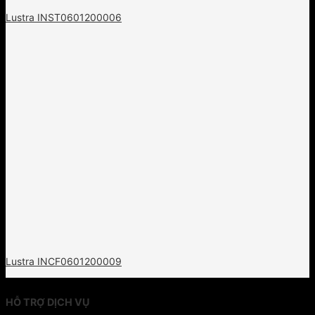
Lustra INST0601200006
Lustra INCF0601200009
HỖ TRỢ DỊCH VỤ