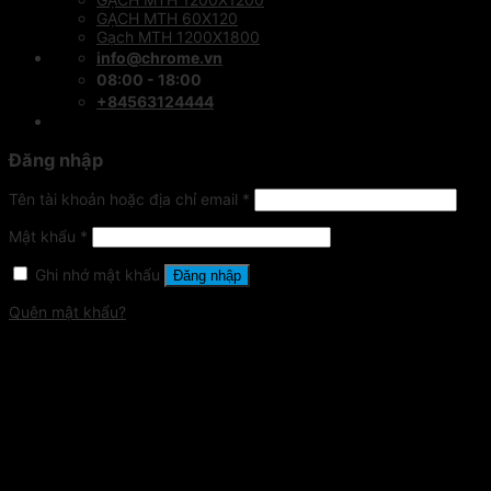
GẠCH MTH 60X120
Gạch MTH 1200X1800
info@chrome.vn
08:00 - 18:00
+84563124444
Đăng nhập
Tên tài khoản hoặc địa chỉ email
*
Mật khẩu
*
Ghi nhớ mật khẩu
Đăng nhập
Quên mật khẩu?