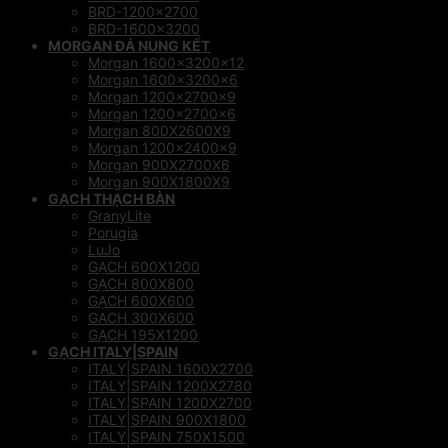
BRD-1200×2700
BRD-1600×3200
MORGAN ĐÁ NUNG KẾT
Morgan 1600x3200x12
Morgan 1600x3200x6
Morgan 1200x2700x9
Morgan 1200x2700x6
Morgan 800X2600X9
Morgan 1200x2400x9
Morgan 900X2700X6
Morgan 900X1800X9
GẠCH THẠCH BÀN
GranyLite
Porugia
LuJo
GẠCH 600X1200
GẠCH 800X800
GẠCH 600X600
GACH 300X600
GẠCH 195X1200
GẠCH ITALY|SPAIN
ITALY|SPAIN 1600X2700
ITALY|SPAIN 1200X2780
ITALY|SPAIN 1200X2700
ITALY|SPAIN 900X1800
ITALY|SPAIN 750X1500