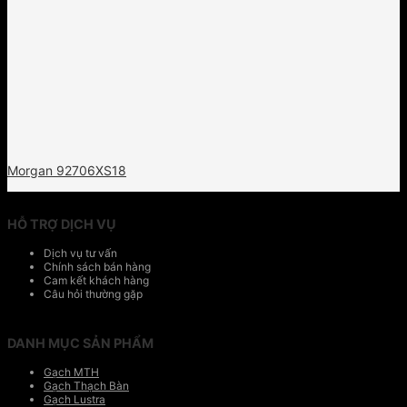
Morgan 92706XS18
HỖ TRỢ DỊCH VỤ
Dịch vụ tư vấn
Chính sách bán hàng
Cam kết khách hàng
Câu hỏi thường gặp
DANH MỤC SẢN PHẨM
Gạch MTH
Gạch Thạch Bàn
Gạch Lustra