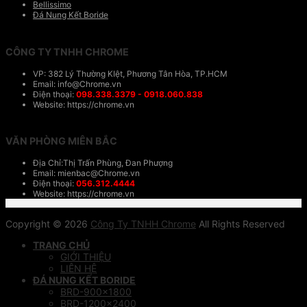
Bellissimo
Đá Nung Kết Boride
CÔNG TY TNHH CHROME
VP: 382 Lý Thường KIệt, Phương Tân Hòa, TP.HCM
Email: info@Chrome.vn
Điện thoại:
098.338.3379 - 0918.060.838
Website: https://chrome.vn
VĂN PHÒNG MIÊN BẮC
Địa Chỉ:Thị Trấn Phùng, Đan Phượng
Email: mienbac@Chrome.vn
Điện thoại:
056.312.4444
Website: https://chrome.vn
Copyright © 2026
Công Ty TNHH Chrome
All Rights Reserved
TRANG CHỦ
GIỚI THIỆU
LIÊN HỆ
ĐÁ NUNG KẾT BORIDE
BRD-900×1800
BRD-1200×2400