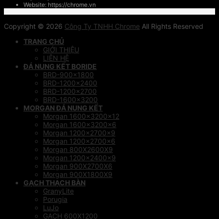
Website: https://chrome.vn
Copyright © 2026
Công Ty TNHH Chrome
All Rights Reserved
TRANG CHỦ
GIỚI THIỆU
LIÊN HỆ
ĐÁ NUNG KẾT BORIDE
BRD-900×1800
BRD-1200×2400
BRD-1200×2700
BRD-1600×3200
MORGAN ĐÁ NUNG KẾT
Morgan 1600x3200x12
Morgan 1600x3200x6
Morgan 1200x2700x9
Morgan 1200x2700x6
Morgan 800X2600X9
Morgan 1200x2400x9
Morgan 900X2700X6
Morgan 900X1800X9
GẠCH THẠCH BÀN
GranyLite
Porugia
LuJo
GẠCH 600X1200