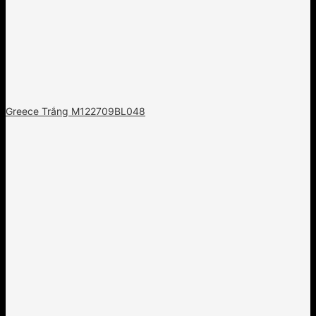
Greece Trắng M122709BL048