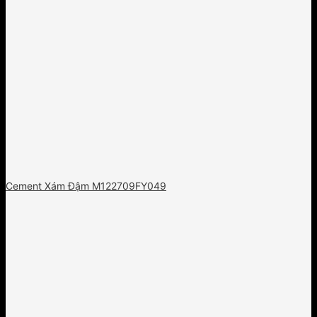
Cement Xám Đậm M122709FY049