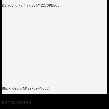
Đế vương xanh ngọc M122709BL054
Black Knight M122709HY052
HỖ TRỢ DỊCH VỤ