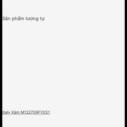
Sản phẩm tương tự
Italy Xám M122709FY051