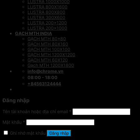
LUSTRA 1000X1000
LUSTRA 800X1600
LUSTRA 800X800
LUSTRA 300X600
LUSTRA 200×1200
LUSTRA 200×1000
GẠCH MTH INDIA
GẠCH MTH 80×80
GẠCH MTH 80X160
GẠCH MTH 100X100
GẠCH MTH 1200X1200
GẠCH MTH 60X120
Gạch MTH 1200X1800
info@chrome.vn
08:00 - 18:00
+84563124444
Đăng nhập
Tên tài khoản hoặc địa chỉ email
*
Mật khẩu
*
Ghi nhớ mật khẩu
Đăng nhập