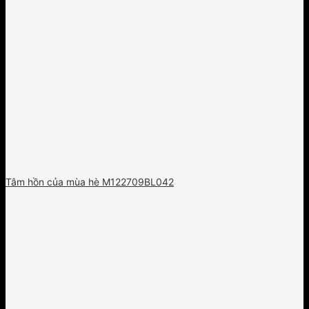
Tâm hồn của mùa hè M122709BL042