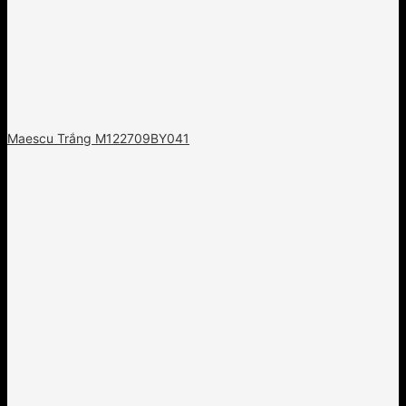
Maescu Trắng M122709BY041