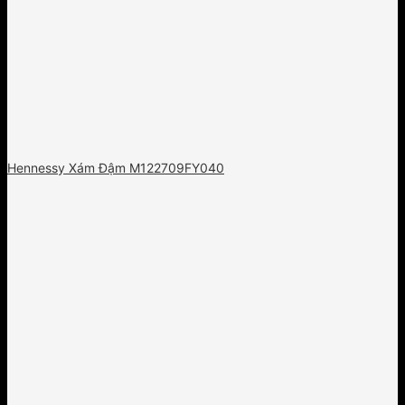
Hennessy Xám Đậm M122709FY040