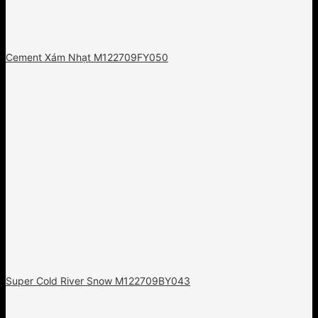
Cement Xám Nhạt M122709FY050
Super Cold River Snow M122709BY043