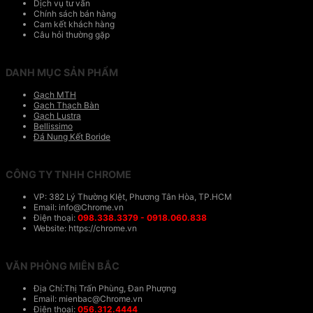
Dịch vụ tư vấn
Chính sách bán hàng
Cam kết khách hàng
Câu hỏi thường gặp
DANH MỤC SẢN PHẨM
Gạch MTH
Gạch Thạch Bàn
Gạch Lustra
Bellissimo
Đá Nung Kết Boride
CÔNG TY TNHH CHROME
VP: 382 Lý Thường KIệt, Phương Tân Hòa, TP.HCM
Email: info@Chrome.vn
Điện thoại:
098.338.3379 - 0918.060.838
Website: https://chrome.vn
VĂN PHÒNG MIÊN BẮC
Địa Chỉ:Thị Trấn Phùng, Đan Phượng
Email: mienbac@Chrome.vn
Điện thoại:
056.312.4444