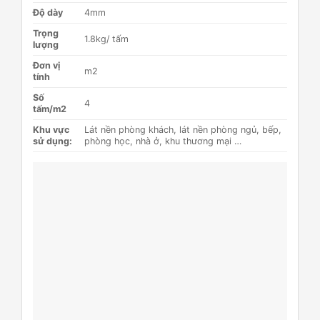
Độ dày
4mm
Trọng
1.8kg/ tấm
lượng
Đơn vị
m2
tính​
Số
4
tấm/m2
Khu vực
Lát nền phòng khách, lát nền phòng ngủ, bếp,
sử dụng:
phòng học, nhà ở, khu thương mại …