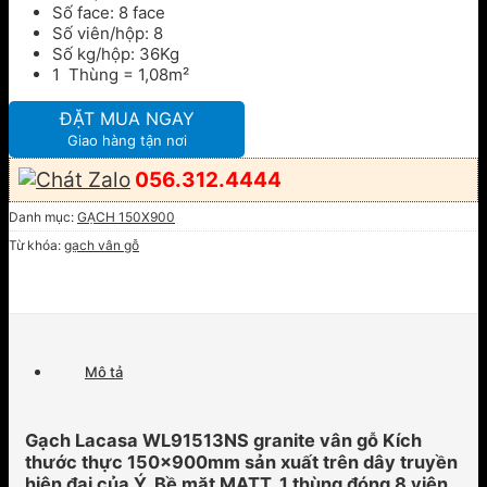
Số face: 8 face
Số viên/hộp: 8
Số kg/hộp: 36Kg
1 Thùng = 1,08m²
ĐẶT MUA NGAY
Giao hàng tận nơi
056.312.4444
Danh mục:
GẠCH 150X900
Từ khóa:
gạch vân gỗ
Mô tả
Gạch Lacasa WL91513NS granite vân gỗ Kích
thước thực 150x900mm sản xuất trên dây truyền
hiện đại của Ý. Bề mặt MATT. 1 thùng đóng 8 viên