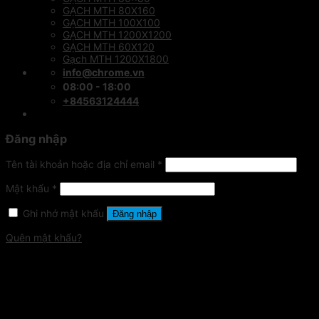
GẠCH MTH 80X160
GẠCH MTH 100X100
GẠCH MTH 1200X1200
GẠCH MTH 60X120
Gạch MTH 1200X1800
info@chrome.vn
08:00 - 18:00
+84563124444
Đăng nhập
Tên tài khoản hoặc địa chỉ email
*
Mật khẩu
*
Ghi nhớ mật khẩu
Đăng nhập
Quên mật khẩu?