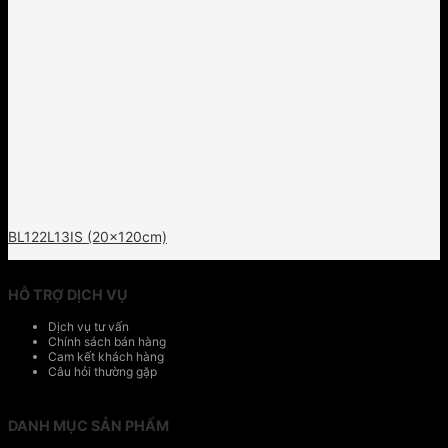
BL122L13IS (20x120cm)
HỖ TRỢ DỊCH VỤ
Dịch vụ tư vấn
Chính sách bán hàng
Cam kết khách hàng
Câu hỏi thường gặp
DANH MỤC SẢN PHẨM