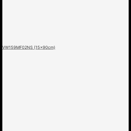
VW159MF02NS (15x90cm)