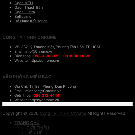
Gạch MTH
Gạch Thạch Bàn
Gạch Lustra
Bellissimo
Đá Nung Kết Boride
CÔNG TY TNHH CHROME
VP: 382 Lý Thường KIệt, Phương Tân Hòa, TP.HCM
Email: info@Chrome.vn
Điện thoại:
098.338.3379 - 0918.060.838
Website: https://chrome.vn
VĂN PHÒNG MIÊN BẮC
Địa Chỉ:Thị Trấn Phùng, Đan Phượng
Email: mienbac@Chrome.vn
Điện thoại:
056.312.4444
Website: https://chrome.vn
Copyright © 2026
Công Ty TNHH Chrome
All Rights Reserved
TRANG CHỦ
GIỚI THIỆU
LIÊN HỆ