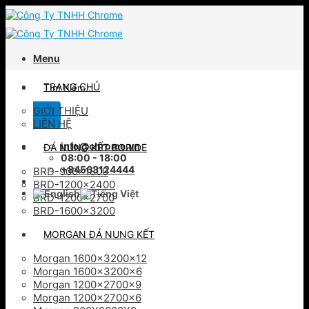
Skip
to
content
Menu
Tìm
TRANG CHỦ
kiếm:
GIỚI THIỆU
LIÊN HỆ
info@chrome.vn
ĐÁ NUNG KẾT BORIDE
08:00 - 18:00
+84563124444
BRD-900×1800
BRD-1200×2400
BRD-1200×2700
BRD-1600×3200
MORGAN ĐÁ NUNG KẾT
Morgan 1600x3200x12
Morgan 1600x3200x6
Morgan 1200x2700x9
Morgan 1200x2700x6