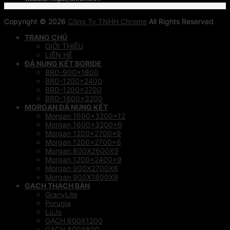
Copyright © 2026
Công Ty TNHH Chrome
All Rights Reserved
TRANG CHỦ
GIỚI THIỆU
LIÊN HỆ
ĐÁ NUNG KẾT BORIDE
BRD-900×1800
BRD-1200×2400
BRD-1200×2700
BRD-1600×3200
MORGAN ĐÁ NUNG KẾT
Morgan 1600x3200x12
Morgan 1600x3200x6
Morgan 1200x2700x9
Morgan 1200x2700x6
Morgan 800X2600X9
Morgan 1200x2400x9
Morgan 900X2700X6
Morgan 900X1800X9
GẠCH THẠCH BÀN
GranyLite
Porugia
LuJo
GẠCH 600X1200
GẠCH 800X800