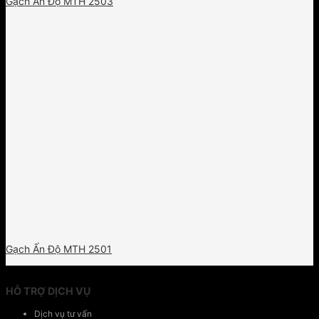
Gạch Ấn Độ MTH 2503
Gạch Ấn Độ MTH 2501
HỖ TRỢ DỊCH VỤ
Dịch vụ tư vấn