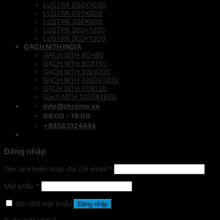
LUSTRA 800X1600
LUSTRA 800X800
LUSTRA 300X600
LUSTRA 200×1200
LUSTRA 200×1000
GẠCH MTH INDIA
GẠCH MTH 80×80
GẠCH MTH 80X160
GẠCH MTH 100X100
GẠCH MTH 1200X1200
GẠCH MTH 60X120
Gạch MTH 1200X1800
info@chrome.vn
08:00 - 18:00
+84563124444
Đăng nhập
Tên tài khoản hoặc địa chỉ email
*
Mật khẩu
*
Ghi nhớ mật khẩu
Đăng nhập