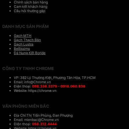
Chính sách bán hàng
Cam kết khách hàng
Câu hỏi thường gặp
DANH MỤC SẢN PHẨM
Gạch MTH
Gạch Thạch Bàn
Gạch Lustra
Bellissimo
Đá Nung Kết Boride
CÔNG TY TNHH CHROME
VP: 382 Lý Thường KIệt, Phương Tân Hòa, TP.HCM
Email: info@Chrome.vn
Điện thoại:
098.338.3379 - 0918.060.838
Website: https://chrome.vn
VĂN PHÒNG MIÊN BẮC
Địa Chỉ:Thị Trấn Phùng, Đan Phượng
Email: mienbac@Chrome.vn
Điện thoại:
056.312.4444
Website: https://chrome.vn