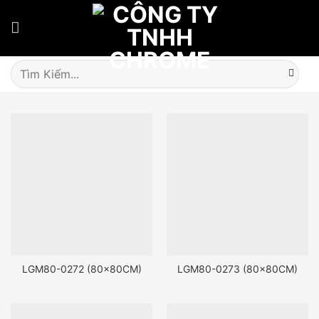
Skip
to
content
Tìm
kiếm:
LGM80-0272 (80x80CM)
LGM80-0273 (80x80CM)