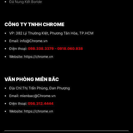
Đá Nung Kết Boride
CÔNG TY TNHH CHROME
VP: 382 Lý Thường KIệt, Phương Tân Hòa, TP.HCM
Email: info@Chrome.vn
Điện thoại:
098.338.3379 - 0918.060.838
Website: https://chrome.vn
VĂN PHÒNG MIÊN BẮC
Địa Chỉ:Thị Trấn Phùng, Đan Phượng
Email: mienbac@Chrome.vn
Điện thoại:
056.312.4444
Website: https://chrome.vn