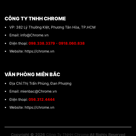
CÔNG TY TNHH CHROME
VP: 382 Lý Thường KIệt, Phương Tân Hòa, TP.HCM
Email: info@Chrome.vn
Điện thoại:
098.338.3379 - 0918.060.838
Website: https://chrome.vn
VĂN PHÒNG MIÊN BẮC
Địa Chỉ:Thị Trấn Phùng, Đan Phượng
Email: mienbac@Chrome.vn
Điện thoại:
056.312.4444
Website: https://chrome.vn
Copyright © 2026
Công Ty TNHH Chrome
All Rights Reserved