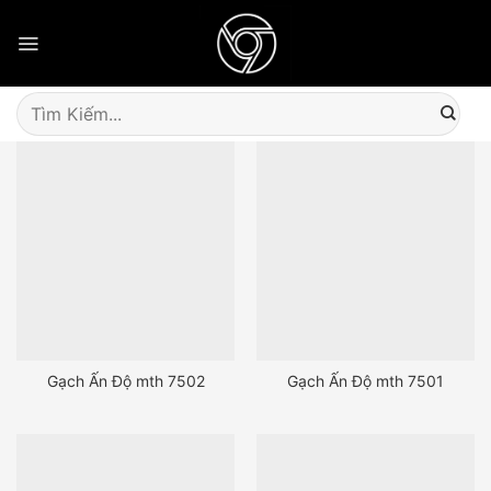
Skip
to
content
Tìm
kiếm:
Gạch Ấn Độ mth 7502
Gạch Ấn Độ mth 7501