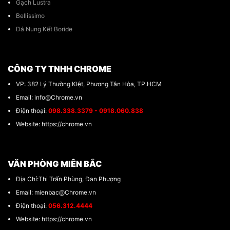
Gạch Lustra
Bellissimo
Đá Nung Kết Boride
CÔNG TY TNHH CHROME
VP: 382 Lý Thường KIệt, Phương Tân Hòa, TP.HCM
Email: info@Chrome.vn
Điện thoại:
098.338.3379 - 0918.060.838
Website: https://chrome.vn
VĂN PHÒNG MIÊN BẮC
Địa Chỉ:Thị Trấn Phùng, Đan Phượng
Email: mienbac@Chrome.vn
Điện thoại:
056.312.4444
Website: https://chrome.vn