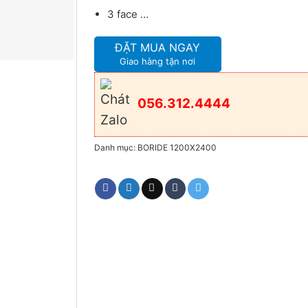
3 face …
ĐẶT MUA NGAY
Giao hàng tận nơi
056.312.4444
Danh mục:
BORIDE 1200X2400