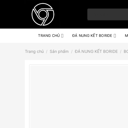
Skip
to
Tìm
content
kiếm:
TRANG CHỦ
ĐÁ NUNG KẾT BORIDE
M
Trang chủ
/
Sản phẩm
/
ĐÁ NUNG KẾT BORIDE
/
B