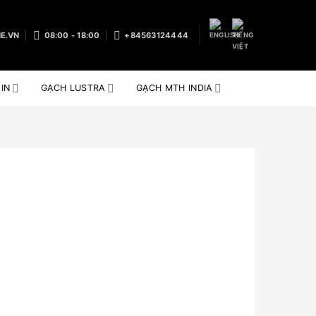
E.VN
08:00 - 18:00
+84563124444
IN
GẠCH LUSTRA
GẠCH MTH INDIA