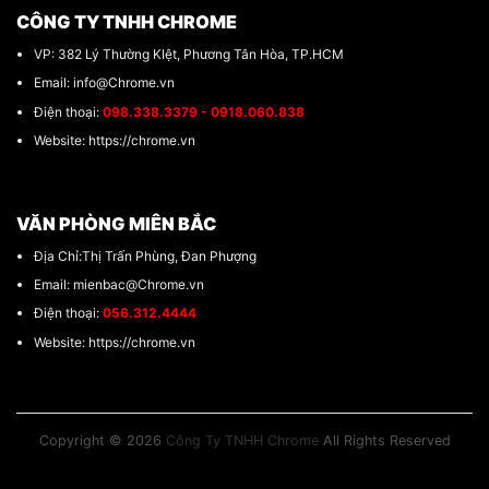
CÔNG TY TNHH CHROME
VP: 382 Lý Thường KIệt, Phương Tân Hòa, TP.HCM
Email: info@Chrome.vn
Điện thoại:
098.338.3379 - 0918.060.838
Website: https://chrome.vn
VĂN PHÒNG MIÊN BẮC
Địa Chỉ:Thị Trấn Phùng, Đan Phượng
Email: mienbac@Chrome.vn
Điện thoại:
056.312.4444
Website: https://chrome.vn
Copyright © 2026
Công Ty TNHH Chrome
All Rights Reserved