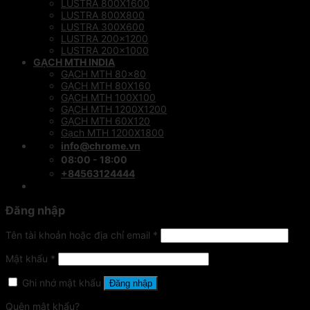
LUSTRA 800X1600
LUSTRA 800X800
LUSTRA 300X600
LUSTRA 200×1200
LUSTRA 200×1000
GẠCH MTH INDIA
GẠCH MTH 80×80
GẠCH MTH 80X160
GẠCH MTH 100X100
GẠCH MTH 1200X1200
GẠCH MTH 60X120
Gạch MTH 1200X1800
info@chrome.vn
08:00 - 18:00
+84563124444
Đăng nhập
Tên tài khoản hoặc địa chỉ email
*
Mật khẩu
*
Ghi nhớ mật khẩu
Đăng nhập
Quên mật khẩu?