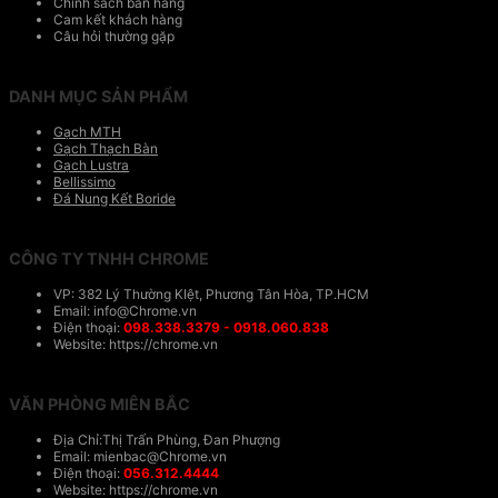
Chính sách bán hàng
Cam kết khách hàng
Câu hỏi thường gặp
DANH MỤC SẢN PHẨM
Gạch MTH
Gạch Thạch Bàn
Gạch Lustra
Bellissimo
Đá Nung Kết Boride
CÔNG TY TNHH CHROME
VP: 382 Lý Thường KIệt, Phương Tân Hòa, TP.HCM
Email: info@Chrome.vn
Điện thoại:
098.338.3379 - 0918.060.838
Website: https://chrome.vn
VĂN PHÒNG MIÊN BẮC
Địa Chỉ:Thị Trấn Phùng, Đan Phượng
Email: mienbac@Chrome.vn
Điện thoại:
056.312.4444
Website: https://chrome.vn