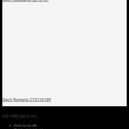
Gạch Romario C157J519P
HỖ TRỢ DỊCH VỤ
Dịch vụ tư vấn