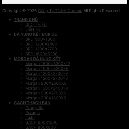
Copyright © 2026
Công Ty TNHH Chrome
All Rights Reserved
TRANG CHỦ
GIỚI THIỆU
LIÊN HỆ
ĐÁ NUNG KẾT BORIDE
BRD-900×1800
BRD-1200×2400
BRD-1200×2700
BRD-1600×3200
MORGAN ĐÁ NUNG KẾT
Morgan 1600x3200x12
Morgan 1600x3200x6
Morgan 1200x2700x9
Morgan 1200x2700x6
Morgan 800X2600X9
Morgan 1200x2400x9
Morgan 900X2700X6
Morgan 900X1800X9
GẠCH THẠCH BÀN
GranyLite
Porugia
LuJo
GẠCH 600X1200
GẠCH 800X800