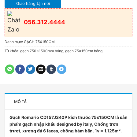
Giao hàng tận nơi
056.312.4444
Danh mục:
GẠCH 75X150CM
Từ khóa:
gạch 750x1500mm bóng
,
gạch 75x150cm bóng
MÔ TẢ
Gạch Romario CD157J340P kích thước 75x150CM là sản
phẩm gạch nhập khẩu designed by italy, Chống trơn
trượt, xương đá 6 faces, chống bám bẩn. 1v = 1.125m².