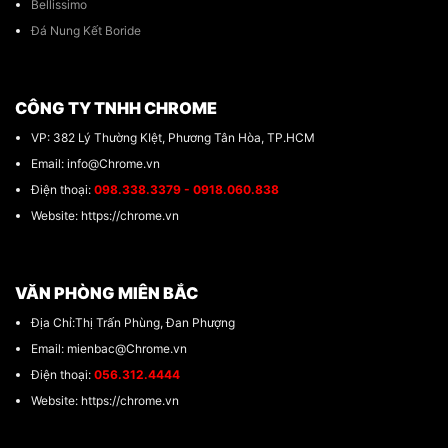
Bellissimo
Đá Nung Kết Boride
CÔNG TY TNHH CHROME
VP: 382 Lý Thường KIệt, Phương Tân Hòa, TP.HCM
Email: info@Chrome.vn
Điện thoại:
098.338.3379 - 0918.060.838
Website: https://chrome.vn
VĂN PHÒNG MIÊN BẮC
Địa Chỉ:Thị Trấn Phùng, Đan Phượng
Email: mienbac@Chrome.vn
Điện thoại:
056.312.4444
Website: https://chrome.vn