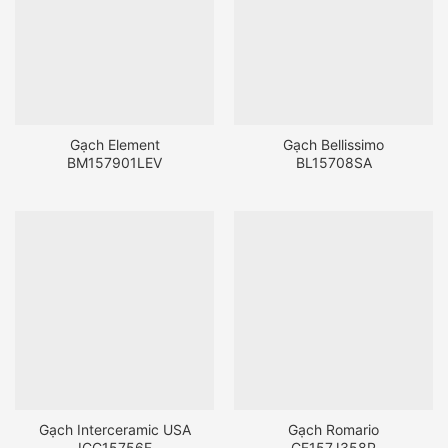
Gạch Element
Gạch Bellissimo
BM157901LEV
BL15708SA
Gạch Interceramic USA
Gạch Romario
ICC15756F
CF157J358P