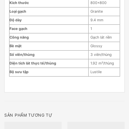
Kích thước
800×800
Loại gạch
Granite
Độ dày
9.4 mm
Face gạch
1
Công năng
Gạch lát nền
Bề mặt
Glossy
Số viên/thùng
3 viên/thùng
Diện tích lát thực tế/thùng
1.92 m²/thùng
Bộ sưu tập
Lustile
SẢN PHẨM TƯƠNG TỰ