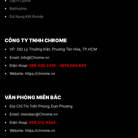
Gạch Lustra
Bellissimo
Đá Nung Kết Boride
CÔNG TY TNHH CHROME
VP: 382 Lý Thường KIệt, Phương Tân Hòa, TP.HCM
Email: info@Chrome.vn
Điện thoại:
098.338.3379 - 0918.060.838
Website: https://chrome.vn
VĂN PHÒNG MIÊN BẮC
Địa Chỉ:Thị Trấn Phùng, Đan Phượng
Email: mienbac@Chrome.vn
Điện thoại:
056.312.4444
Website: https://chrome.vn