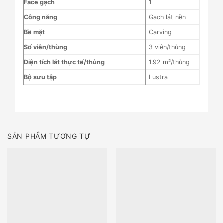
Face gạch
1
Công năng
Gạch lát nền
Bề mặt
Carving
Số viên/thùng
3 viên/thùng
Diện tích lát thực tế/thùng
1.92 m²/thùng
Bộ sưu tập
Lustra
SẢN PHẨM TƯƠNG TỰ