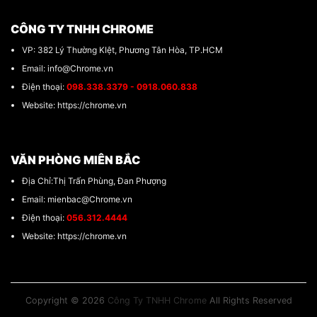
CÔNG TY TNHH CHROME
VP: 382 Lý Thường KIệt, Phương Tân Hòa, TP.HCM
Email: info@Chrome.vn
Điện thoại:
098.338.3379 - 0918.060.838
Website: https://chrome.vn
VĂN PHÒNG MIÊN BẮC
Địa Chỉ:Thị Trấn Phùng, Đan Phượng
Email: mienbac@Chrome.vn
Điện thoại:
056.312.4444
Website: https://chrome.vn
Copyright © 2026
Công Ty TNHH Chrome
All Rights Reserved