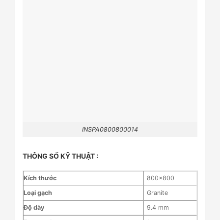
INSPA0800800014
THÔNG SỐ KỸ THUẬT :
Kích thước
800×800
Loại gạch
Granite
Độ dày
9.4 mm