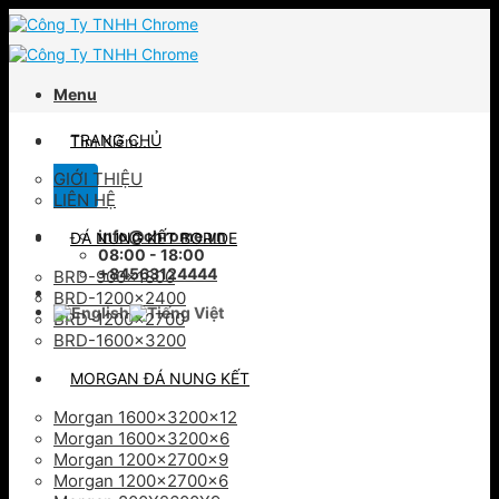
Skip
to
content
Menu
Tìm
TRANG CHỦ
kiếm:
GIỚI THIỆU
LIÊN HỆ
info@chrome.vn
ĐÁ NUNG KẾT BORIDE
08:00 - 18:00
+84563124444
BRD-900×1800
BRD-1200×2400
BRD-1200×2700
BRD-1600×3200
MORGAN ĐÁ NUNG KẾT
Morgan 1600x3200x12
Morgan 1600x3200x6
Morgan 1200x2700x9
Morgan 1200x2700x6