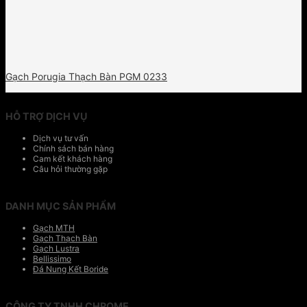
Gạch Porugia Thạch Bàn PGM 0233
HỖ TRỢ DỊCH VỤ
Dịch vụ tư vấn
Chính sách bán hàng
Cam kết khách hàng
Câu hỏi thường gặp
DANH MỤC SẢN PHẨM
Gạch MTH
Gạch Thạch Bàn
Gạch Lustra
Bellissimo
Đá Nung Kết Boride
CÔNG TY TNHH CHROME