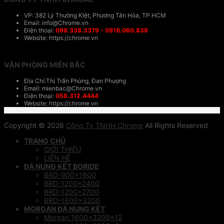
VP: 382 Lý Thường KIệt, Phương Tân Hòa, TP.HCM
Email: info@Chrome.vn
Điện thoại:
098.338.3379 - 0918.060.838
Website: https://chrome.vn
VĂN PHÒNG MIÊN BẮC
Địa Chỉ:Thị Trấn Phùng, Đan Phượng
Email: mienbac@Chrome.vn
Điện thoại:
056.312.4444
Website: https://chrome.vn
Copyright © 2026
Công Ty TNHH Chrome
All Rights Reserved
TRANG CHỦ
GIỚI THIỆU
LIÊN HỆ
ĐÁ NUNG KẾT BORIDE
BRD-900×1800
BRD-1200×2400
BRD-1200×2700
BRD-1600×3200
MORGAN ĐÁ NUNG KẾT
Morgan 1600x3200x12