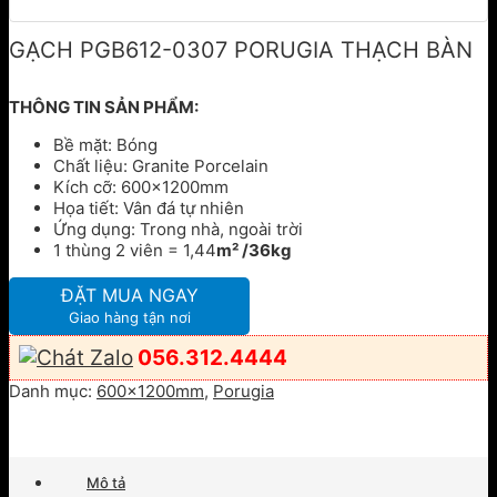
GẠCH PGB612-0307 PORUGIA THẠCH BÀN
THÔNG TIN SẢN PHẨM:
Bề mặt: Bóng
Chất liệu: Granite Porcelain
Kích cỡ: 600x1200mm
Họa tiết: Vân đá tự nhiên
Ứng dụng: Trong nhà, ngoài trời
1 thùng 2 viên = 1,44
m² /36kg
ĐẶT MUA NGAY
Giao hàng tận nơi
056.312.4444
Danh mục:
600x1200mm
,
Porugia
Mô tả